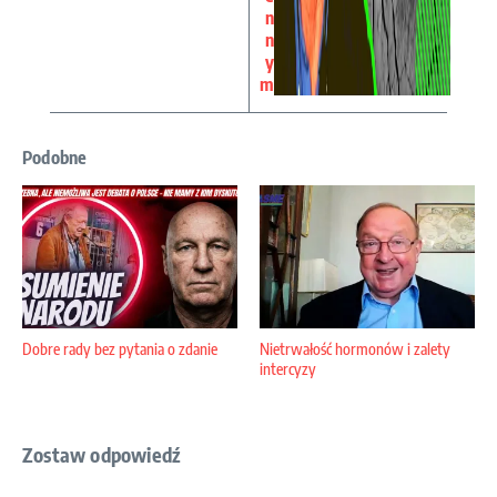
n
n
y
m
Podobne
Dobre rady bez pytania o zdanie
Nietrwałość hormonów i zalety
intercyzy
Zostaw odpowiedź