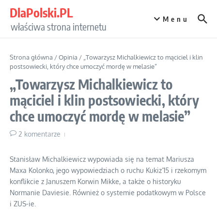
Przejdź do treści
DlaPolski.PL
Menu
właściwa strona internetu
Strona główna
/
Opinia
/
„Towarzysz Michalkiewicz to mąciciel i klin
postsowiecki, który chce umoczyć mordę w melasie”
„Towarzysz Michalkiewicz to
mąciciel i klin postsowiecki, który
chce umoczyć mordę w melasie”
2 komentarze
Stanisław Michalkiewicz wypowiada się na temat Mariusza
Maxa Kolonko, jego wypowiedziach o ruchu Kukiz’15 i rzekomym
konflikcie z Januszem Korwin Mikke, a także o historyku
Normanie Daviesie. Również o systemie podatkowym w Polsce
i ZUS-ie.