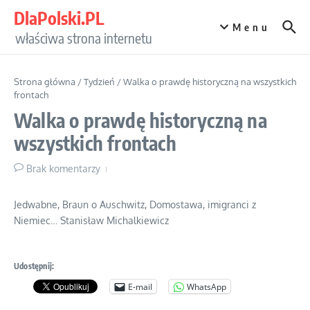
Przejdź do treści
DlaPolski.PL
Menu
właściwa strona internetu
Strona główna
/
Tydzień
/
Walka o prawdę historyczną na wszystkich
frontach
Walka o prawdę historyczną na
wszystkich frontach
Brak komentarzy
Jedwabne, Braun o Auschwitz, Domostawa, imigranci z
Niemiec… Stanisław Michalkiewicz
Udostępnij:
E-mail
WhatsApp