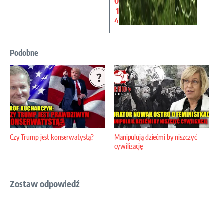
0
1
4
Podobne
Czy Trump jest konserwatystą?
Manipulują dziećmi by niszczyć
cywilizację
Zostaw odpowiedź