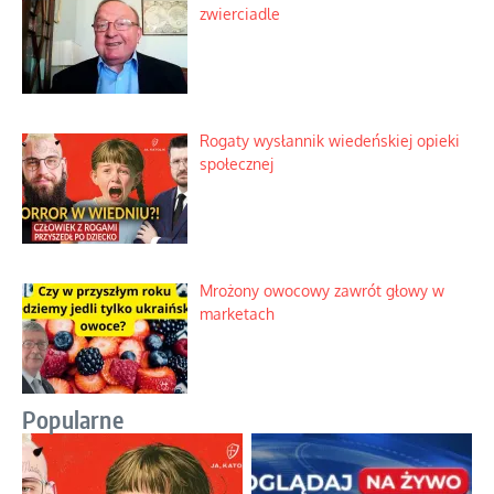
zwierciadle
Rogaty wysłannik wiedeńskiej opieki
społecznej
Mrożony owocowy zawrót głowy w
marketach
Popularne