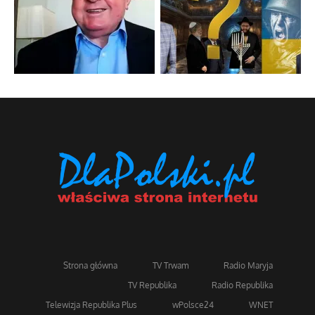
Strona główna
TV Trwam
Radio Maryja
TV Republika
Radio Republika
Telewizja Republika Plus
wPolsce24
WNET