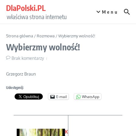
Przejdź do treści
DlaPolski.PL
Menu
właściwa strona internetu
Strona główna
/
Rozmowa
/
Wybierzmy wolność!
Wybierzmy wolność!
Brak komentarzy
Grzegorz Braun
Udostępnij:
E-mail
WhatsApp
K