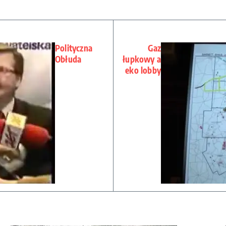
Polityczna
Gaz
Obłuda
łupkowy a
eko lobby