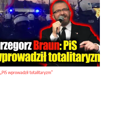
„PiS wprowadził totalitaryzm”