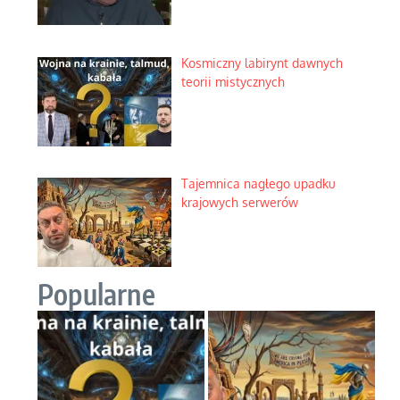
Kosmiczny labirynt dawnych
teorii mistycznych
Tajemnica nagłego upadku
krajowych serwerów
Popularne