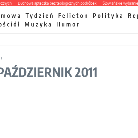
ch
Duchowa apteczka bez teologicznych podróbek
Słowiańskie wybraniectwo 
zmowa
Tydzień
Felieton
Polityka
Re
ościół
Muzyka
Humor
1
AŹDZIERNIK 2011