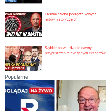
Ciemna strona podręcznikowych
mitów historycznych
Szybkie potwierdzenie dawnych
przypuszczeń telewizyjnych ekspertów
Popularne