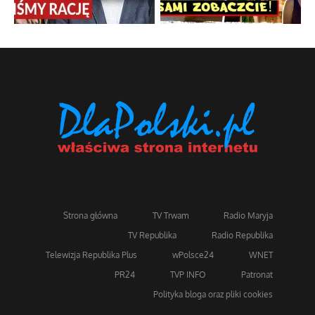
Strona główna
TV Trwam
Radio Maryja
TV Republika
Radio Republika
Telewizja Republika Plus
wPolsce24
WNET
PR24
TVP INFO
Patronat
Polityka bloga oraz pliki cookies