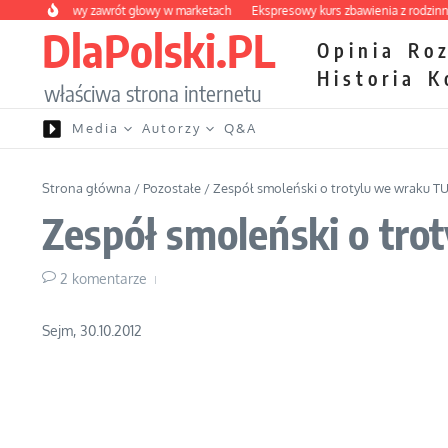
Przejdź do treści
y owocowy zawrót głowy w marketach
Ekspresowy kurs zbawienia z rodzinną kat
DlaPolski.PL
Opinia
Ro
Historia
K
właściwa strona internetu
Media
Autorzy
Q&A
Strona główna
/
Pozostałe
/
Zespół smoleński o trotylu we wraku TU
Zespół smoleński o tro
2 komentarze
Sejm, 30.10.2012