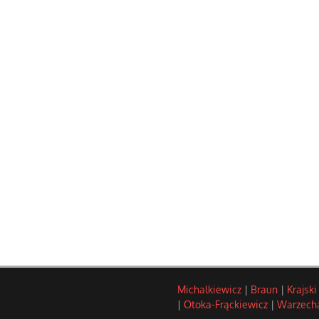
Michalkiewicz
|
Braun
|
Krajski
|
Otoka-Frąckiewicz
|
Warzech