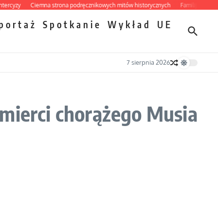
cyzy
Ciemna strona podręcznikowych mitów historycznych
Familijny spór o bi
portaż
Spotkanie
Wykład
UE
7 sierpnia 2026
śmierci chorążego Musia