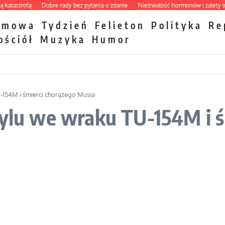
astrofą
Dobre rady bez pytania o zdanie
Nietrwałość hormonów i zalety inter
zmowa
Tydzień
Felieton
Polityka
Re
ościół
Muzyka
Humor
-154M i śmierci chorążego Musia
tylu we wraku TU-154M i 