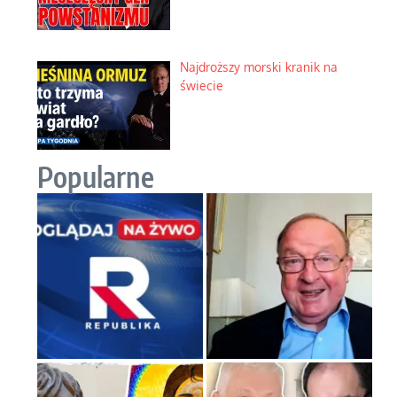
Najdroższy morski kranik na
świecie
Popularne