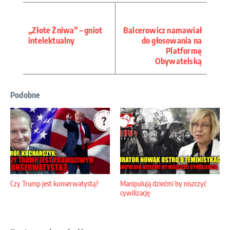
„Złote Żniwa” – gniot
Balcerowicz namawiał
intelektualny
do głosowania na
Platformę
Obywatelską
Podobne
Czy Trump jest konserwatystą?
Manipulują dziećmi by niszczyć
cywilizację