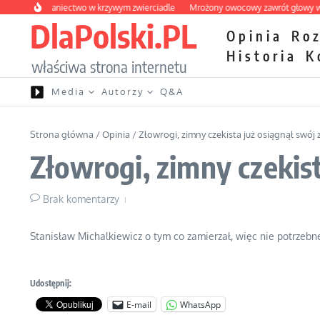
Przejdź do treści
kie wybraniectwo w krzywym zwierciadle
Mrożony owocowy zawrót głowy w mar
DlaPolski.PL
Opinia
Ro
Historia
K
właściwa strona internetu
Media
Autorzy
Q&A
Strona główna
/
Opinia
/
Złowrogi, zimny czekista już osiągnął swó
Złowrogi, zimny czekis
Brak komentarzy
Stanisław Michalkiewicz o tym co zamierzał, więc nie potrzebn
Udostępnij:
E-mail
WhatsApp