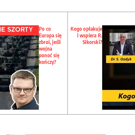
Po co
Kogo opłakuje
Europa się
i wspiera R.
zbroi, jeśli
Sikorski?
wojna
ponoć się
kończy?