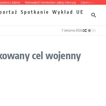
ia o zdanie
Nietrwałość hormonów i zalety intercyzy
Ciemna strona podręczni
portaż
Spotkanie
Wykład
UE
7 sierpnia 2026
ukowany cel wojenny