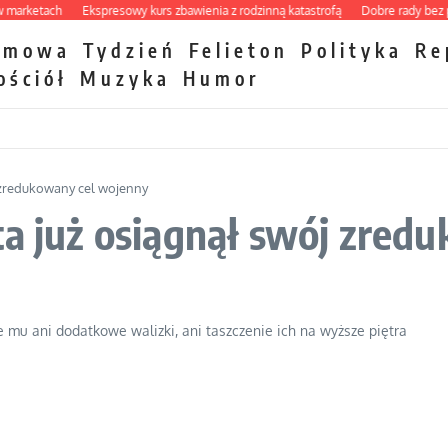
ketach
Ekspresowy kurs zbawienia z rodzinną katastrofą
Dobre rady bez pytan
zmowa
Tydzień
Felieton
Polityka
Re
ościół
Muzyka
Humor
j zredukowany cel wojenny
ta już osiągnął swój zred
e mu ani dodatkowe walizki, ani taszczenie ich na wyższe piętra