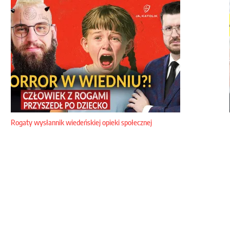
Rogaty wysłannik wiedeńskiej opieki społecznej