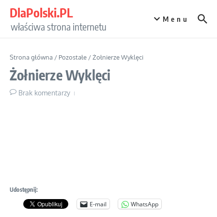
Przejdź do treści
DlaPolski.PL
Menu
właściwa strona internetu
Strona główna
/
Pozostałe
/
Żołnierze Wyklęci
Żołnierze Wyklęci
Brak komentarzy
Udostępnij:
E-mail
WhatsApp