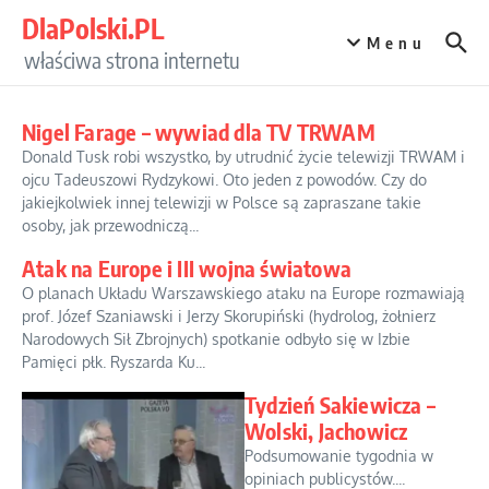
Przejdź do treści
DlaPolski.PL
Menu
właściwa strona internetu
Nigel Farage – wywiad dla TV TRWAM
Donald Tusk robi wszystko, by utrudnić życie telewizji TRWAM i
ojcu Tadeuszowi Rydzykowi. Oto jeden z powodów. Czy do
jakiejkolwiek innej telewizji w Polsce są zapraszane takie
osoby, jak przewodniczą...
Atak na Europe i III wojna światowa
O planach Układu Warszawskiego ataku na Europe rozmawiają
prof. Józef Szaniawski i Jerzy Skorupiński (hydrolog, żołnierz
Narodowych Sił Zbrojnych) spotkanie odbyło się w Izbie
Pamięci płk. Ryszarda Ku...
Tydzień Sakiewicza –
Wolski, Jachowicz
Podsumowanie tygodnia w
opiniach publicystów....