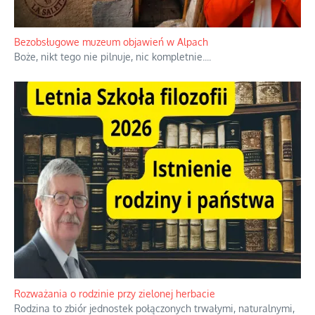
Niezwykłe wyścigi dawnych osadników w Palestynie
W 1938 roku, uwaga, 17% tych osadników niemieckich w
Palestynie było członkiem partii nazistowskiej i podczas II
wojny światowej byli internowani
...
Bezobsługowe muzeum objawień w Alpach
Boże, nikt tego nie pilnuje, nic kompletnie.
...