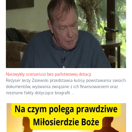
Domowe polowanie na wolne fale
Przez dziesięciolecia miliony Polaków słuchały zagranicznych
rozgłośni radiowych, pomimo że władze komunistyczne robiły
wszystko, aby je zagłuszyć.
...