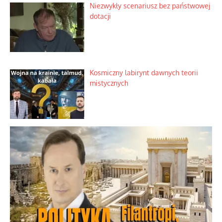
Zimny prysznic na złote emocje
Domowe polowanie na wolne fale
Niezwykły scenariusz bez państwowej
dotacji