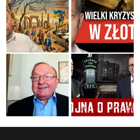
Niewygodne kulisy alpejskiego objawienia
Watykan woli skupiać się na łagodnym wizerunku Maryi,
ukrywając przed światem pełną i bardziej surową treść jej
orędzia.
...
Popularne