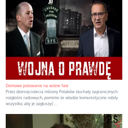
Historyczne fikołki zagranicznego obserwatora dziejów
Fascynowało go, że w różnych miejscach te same wydarzenia
pamiętano zupełnie inaczej i budowano wokół nich odmienne
opowieści.
...