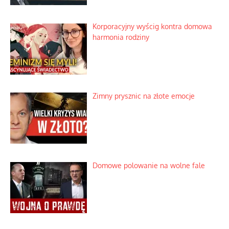
osadników w Palestynie
Bezobsługowe muzeum objawień w
Alpach
Rozważania o rodzinie przy zielonej
herbacie
Korporacyjny wyścig kontra domowa
harmonia rodziny