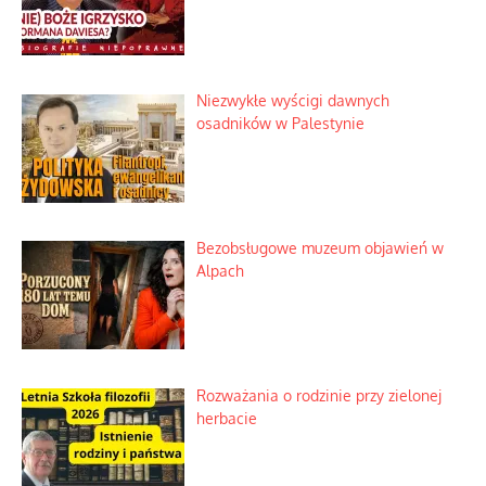
Szybki proces nauki sztucznej
inteligencji
Historyczne fikołki zagranicznego
obserwatora dziejów
Niezwykłe wyścigi dawnych