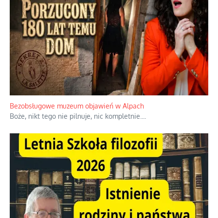
Niezwykłe wyścigi dawnych osadników w Palestynie
W 1938 roku, uwaga, 17% tych osadników niemieckich w
Palestynie było członkiem partii nazistowskiej i podczas II
wojny światowej byli internowani
...