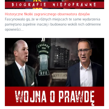
Rozważania o rodzinie przy zielonej herbacie
Rodzina to zbiór jednostek połączonych trwałymi, naturalnymi,
realnymi relacjami.
...
Historyczne fikołki zagranicznego obserwatora dziejów
Fascynowało go, że w różnych miejscach te same wydarzenia
pamiętano zupełnie inaczej i budowano wokół nich odmienne