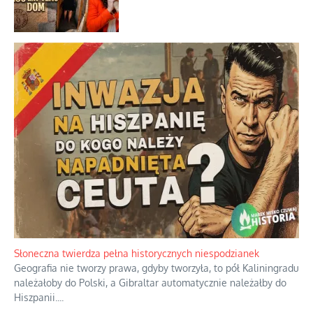
Historyczne fikołki zagranicznego
obserwatora dziejów
Niezwykłe wyścigi dawnych
osadników w Palestynie
Bezobsługowe muzeum objawień w
Alpach