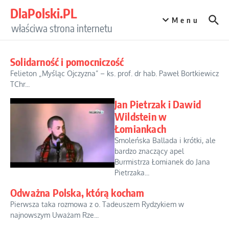
Przejdź do treści
DlaPolski.PL
Menu
właściwa strona internetu
Solidarność i pomocniczość
Felieton „Myśląc Ojczyzna” – ks. prof. dr hab. Paweł Bortkiewicz
TChr...
Jan Pietrzak i Dawid
Wildstein w
Łomiankach
Smoleńska Ballada i krótki, ale
bardzo znaczący apel
Burmistrza Łomianek do Jana
Pietrzaka...
Odważna Polska, którą kocham
Pierwsza taka rozmowa z o. Tadeuszem Rydzykiem w
najnowszym Uważam Rze...