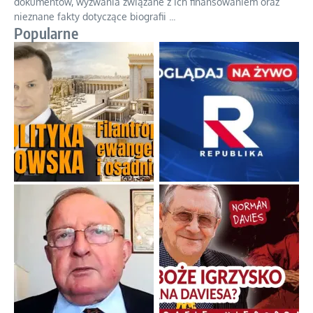
Niezwykły scenariusz bez państwowej dotacji
Reżyser Jerzy Zalewski przedstawia kulisy powstawania swoich
dokumentów, wyzwania związane z ich finansowaniem oraz
nieznane fakty dotyczące biografii
...
Popularne