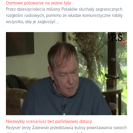
opowieści.
...
Domowe polowanie na wolne fale
Przez dziesięciolecia miliony Polaków słuchały zagranicznych
rozgłośni radiowych, pomimo że władze komunistyczne robiły
wszystko, aby je zagłuszyć.
...