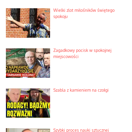
Słoneczna twierdza pełna
historycznych niespodzianek
Kino historyczne z własnej kieszeni
Wielki zlot miłośników świętego
spokoju