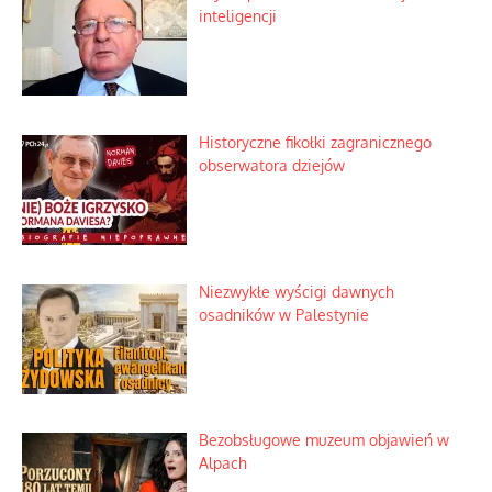
Zagadkowy pocisk w spokojnej
miejscowości
Szabla z kamieniem na czołgi
Szybki proces nauki sztucznej
inteligencji