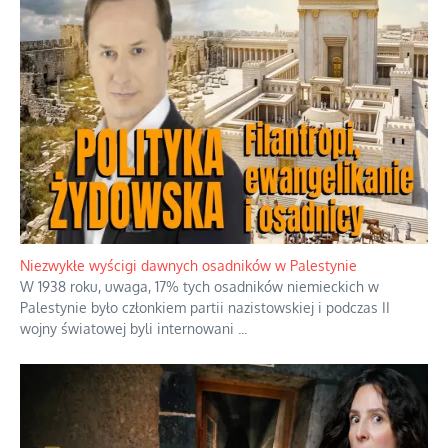
Szabla z kamieniem na czołgi
Startowaliśmy amatorami przeciwko już świetnie rozkręconej
armii weteranów, no i trzeba powiedzieć, że to jest głupi
pomysł
...