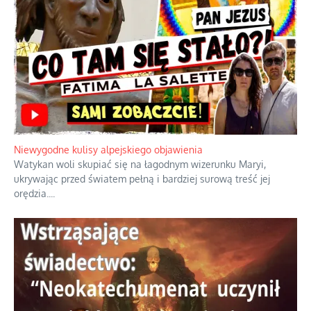
Duchowa apteczka bez teologicznych podróbek
Instrukcja obsługi łaski z ominięciem duchowych skrótów.
...