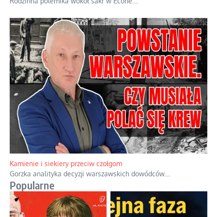
Familijny spór o biskupie sakry
Rodzinna polemika wokół sakr w Écône.
...