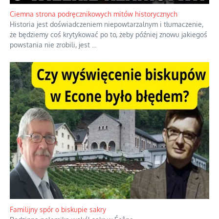
oceniania wszystkiego w kategoriach moralnych, w tym
również polityki międzynarodowej, a
...
Ciemna strona podręcznikowych mitów historycznych
Historia jest doświadczeniem niepowtarzalnym i tłumaczenie,
że będziemy coś krytykować po to, żeby później znowu jakiegoś
powstania nie zrobili, jest
...