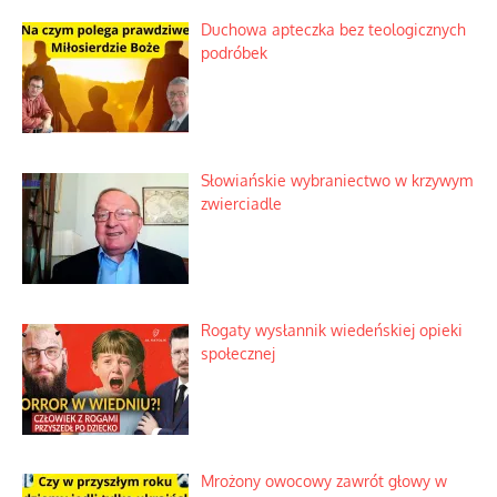
Kosmiczny labirynt dawnych teorii
mistycznych
Tajemnica nagłego upadku krajowych
serwerów
Duchowa apteczka bez teologicznych
podróbek