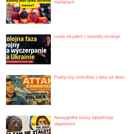
Słowiańskie wybraniectwo w krzywym
zwierciadle
Rogaty wysłannik wiedeńskiej opieki
społecznej
Mrożony owocowy zawrót głowy w
marketach