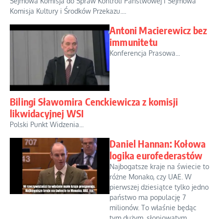
Sejmowa Komisja do Spraw Kontroli Państwowej i Sejmowa
Komisja Kultury i Środków Przekazu....
Antoni Macierewicz bez
immunitetu
Konferencja Prasowa...
Bilingi Sławomira Cenckiewicza z komisji
likwidacyjnej WSI
Polski Punkt Widzenia...
Daniel Hannan: Kołowa
logika eurofederastów
Najbogatsze kraje na świecie to
różne Monako, czy UAE. W
pierwszej dziesiątce tylko jedno
państwo ma populację 7
milionów. To właśnie będąc
tym dużym, słoniowatym