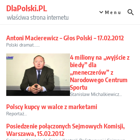
Przejdź do treści
DlaPolski.PL
Menu
właściwa strona internetu
Antoni Macierewicz – Głos Polski – 17.02.2012
Polski dramat…...
4 miliony na „wyjście z
biedy” dla
„meneczerów” z
Narodowego Centrum
Sportu
Stanisław Michalkiewicz...
Polscy kupcy w walce z marketami
Reportaż...
Posiedzenie połączonych Sejmowych Komisji,
Warszawa, 15.02.2012