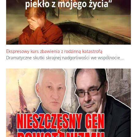
Niewygodne kulisy alpejskiego objawienia
Watykan woli skupiać się na łagodnym wizerunku Maryi,
ukrywając przed światem pełną i bardziej surową treść jej
orędzia.
...