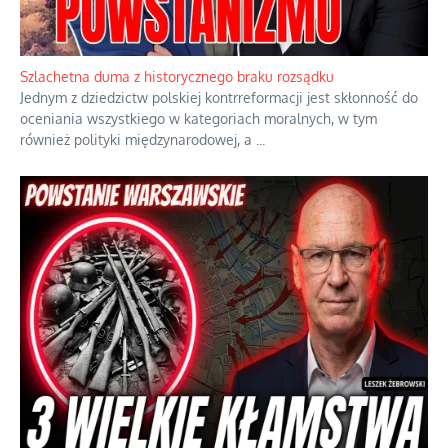
Ekspresowy kurs zbawienia z rodzinną katastrofą
Dramatyczne skutki skrajnej nadgorliwości we wspólnocie.
...
Szlachetna duma z historycznego braku rozsądku
Jednym z dziedzictw polskiej kontrreformacji jest skłonność do