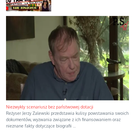
Lipski incydent i meandry strategii
Praktyczny instruktaż z dala od okien
Niewygodne kulisy alpejskiego
objawienia