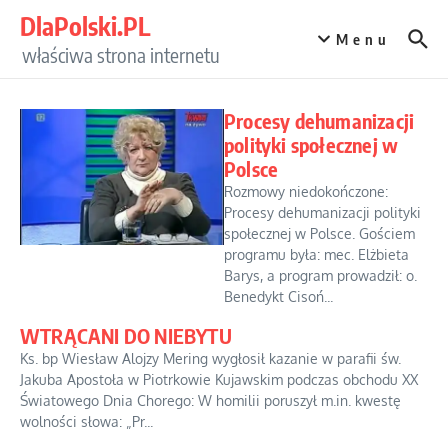
Przejdź do treści
DlaPolski.PL
Menu
właściwa strona internetu
Procesy dehumanizacji
polityki społecznej w
Polsce
Rozmowy niedokończone:
Procesy dehumanizacji polityki
społecznej w Polsce. Gościem
programu była: mec. Elżbieta
Barys, a program prowadził: o.
Benedykt Cisoń...
WTRĄCANI DO NIEBYTU
Ks. bp Wiesław Alojzy Mering wygłosił kazanie w parafii św.
Jakuba Apostoła w Piotrkowie Kujawskim podczas obchodu XX
Światowego Dnia Chorego: W homilii poruszył m.in. kwestę
wolności słowa: „Pr...