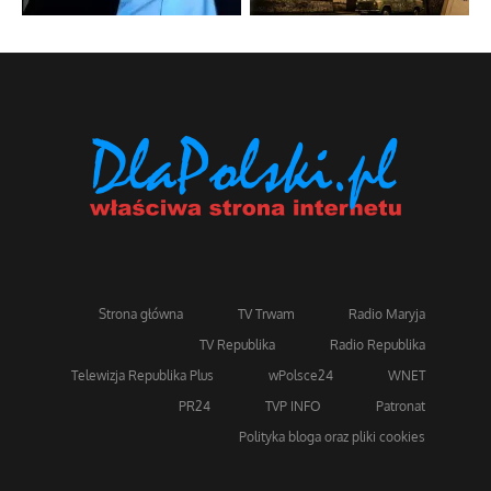
Strona główna
TV Trwam
Radio Maryja
TV Republika
Radio Republika
Telewizja Republika Plus
wPolsce24
WNET
PR24
TVP INFO
Patronat
Polityka bloga oraz pliki cookies