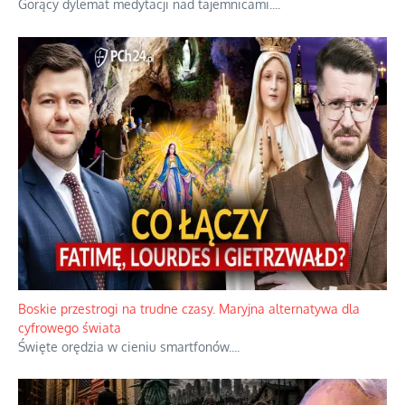
Gorący dylemat medytacji nad tajemnicami.
...
Boskie przestrogi na trudne czasy. Maryjna alternatywa dla
cyfrowego świata
Święte orędzia w cieniu smartfonów.
...