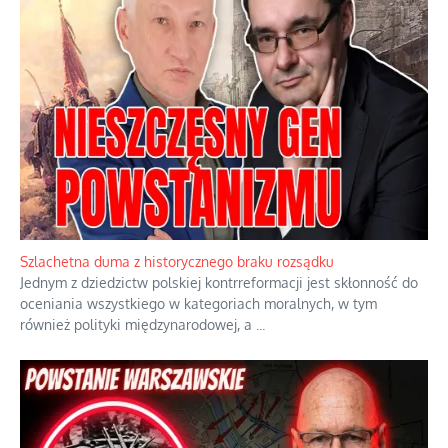
Szlachetna duma z historycznego braku rozsądku
Jednym z dziedzictw polskiej kontrreformacji jest skłonność do
oceniania wszystkiego w kategoriach moralnych, w tym
również polityki międzynarodowej, a
...