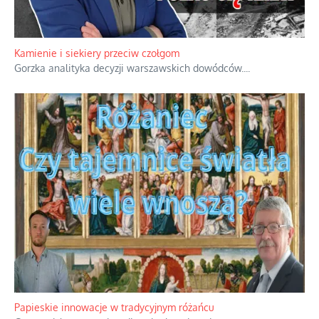
Kamienie i siekiery przeciw czołgom
Gorzka analityka decyzji warszawskich dowódców.
...
Papieskie innowacje w tradycyjnym różańcu