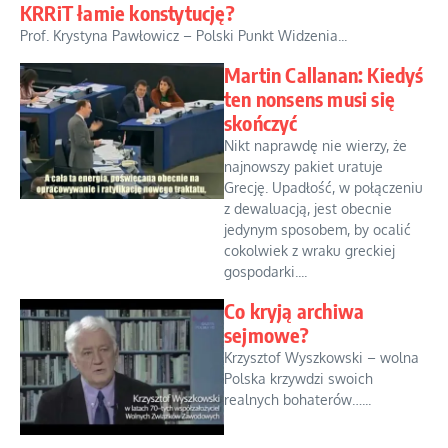
KRRiT łamie konstytucję?
Prof. Krystyna Pawłowicz – Polski Punkt Widzenia...
Martin Callanan: Kiedyś
ten nonsens musi się
skończyć
Nikt naprawdę nie wierzy, że
najnowszy pakiet uratuje
Grecję. Upadłość, w połączeniu
z dewaluacją, jest obecnie
jedynym sposobem, by ocalić
cokolwiek z wraku greckiej
gospodarki....
Co kryją archiwa
sejmowe?
Krzysztof Wyszkowski – wolna
Polska krzywdzi swoich
realnych bohaterów…...