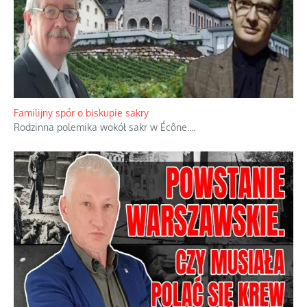
Familijny spór o biskupie sakry
Rodzinna polemika wokół sakr w Écône.
...