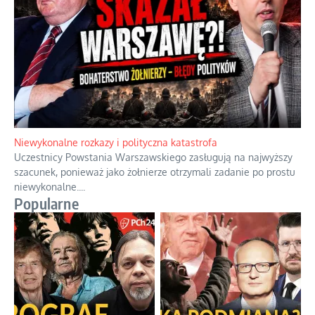
Niewykonalne rozkazy i polityczna katastrofa
Uczestnicy Powstania Warszawskiego zasługują na najwyższy
szacunek, ponieważ jako żołnierze otrzymali zadanie po prostu
niewykonalne.
...
Popularne