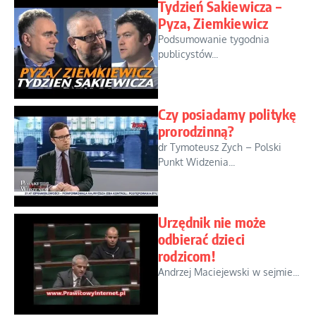
Tydzień Sakiewicza –
Pyza, Ziemkiewicz
Podsumowanie tygodnia
publicystów...
Czy posiadamy politykę
prorodzinną?
dr Tymoteusz Zych – Polski
Punkt Widzenia...
Urzędnik nie może
odbierać dzieci
rodzicom!
Andrzej Maciejewski w sejmie...