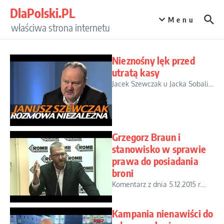
Przejdź do treści
DlaPolski.PL
Menu
właściwa strona internetu
Nieznośny lęk przed
utratą kasy
Jacek Szewczak u Jacka Sobali...
Grzegorz Braun i
stanowisko w sprawie
prawa do posiadania
broni
Komentarz z dnia 5.12.2015 r....
Kampania nienawiści do