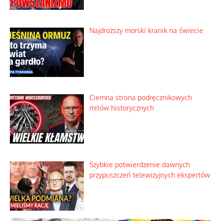
Nietrwałość hormonów i zalety
intercyzy
Szlachetna duma z historycznego
braku rozsądku
Najdroższy morski kranik na świecie