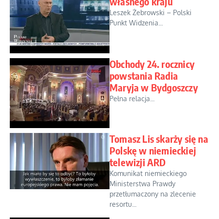
własnego kraju
Leszek Żebrowski – Polski
Punkt Widzenia...
Obchody 24. rocznicy
powstania Radia
Maryja w Bydgoszczy
Pełna relacja...
Tomasz Lis skarży się na
Polskę w niemieckiej
telewizji ARD
Komunikat niemieckiego
Ministerstwa Prawdy
przetłumaczony na zlecenie
resortu...