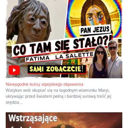
Ciemna strona podręcznikowych
mitów historycznych
Szybkie potwierdzenie dawnych
przypuszczeń telewizyjnych ekspertów