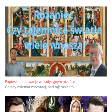
Kamienie i siekiery przeciw czołgom
Gorzka analityka decyzji warszawskich dowódców.
...