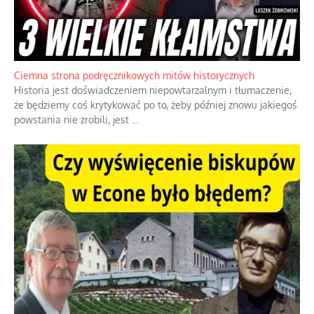
Szlachetna duma z historycznego braku rozsądku
Jednym z dziedzictw polskiej kontrreformacji jest skłonność do
oceniania wszystkiego w kategoriach moralnych, w tym
również polityki międzynarodowej, a
...