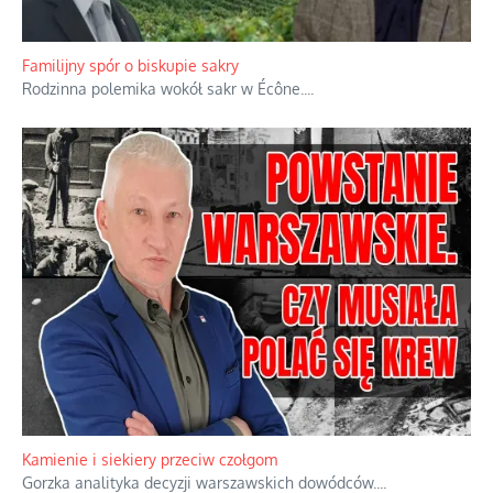
Ciemna strona podręcznikowych mitów historycznych
Historia jest doświadczeniem niepowtarzalnym i tłumaczenie,
że będziemy coś krytykować po to, żeby później znowu jakiegoś
powstania nie zrobili, jest
...
Familijny spór o biskupie sakry
Rodzinna polemika wokół sakr w Écône.
...