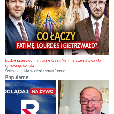
Papieskie innowacje w tradycyjnym różańcu
Gorący dylemat medytacji nad tajemnicami.
...