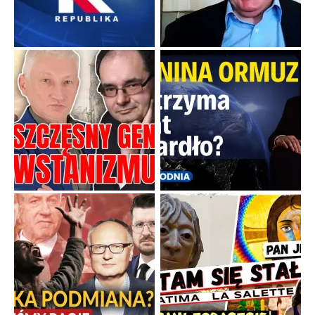
Boskie przestrogi na trudne czasy. Maryjna alternatywa dla
cyfrowego świata
Święte orędzia w cieniu smartfonów.
...
Popularne