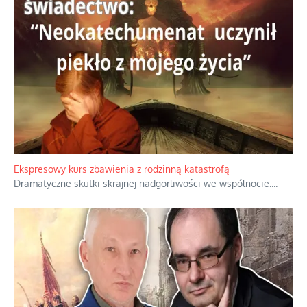
Niewygodne kulisy alpejskiego objawienia
Watykan woli skupiać się na łagodnym wizerunku Maryi,
ukrywając przed światem pełną i bardziej surową treść jej
orędzia.
...