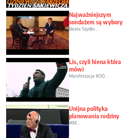
Najważniejszym
sondażem są wybory
Beata Szydło...
Lis, czyli hiena która
mówi
Manifestacja KOD...
Unijna polityka
planowania rodziny
JKM...