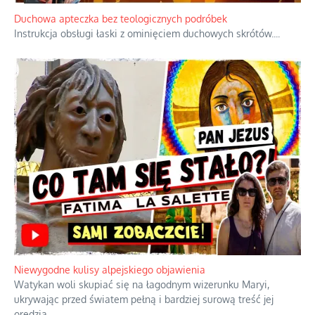
Duchowa apteczka bez teologicznych podróbek
Instrukcja obsługi łaski z ominięciem duchowych skrótów.
...
Niewygodne kulisy alpejskiego objawienia
Watykan woli skupiać się na łagodnym wizerunku Maryi,
ukrywając przed światem pełną i bardziej surową treść jej
orędzia.
...