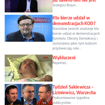
Grzegorz Braun...
Kto bierze udział w
demonstracjach KOD?
Stanisław Janecki analizuje kto
bierze udział w demonstracjach
Komitetu Obrony Demokracji i
zastanawia jakie tym ludziom
przyświecają cele....
Wykluczeni
Reportaż...
Tydzień Sakiewicza –
Liziniewicz, Warzecha
Podsumowanie tygodnia
publicystów...