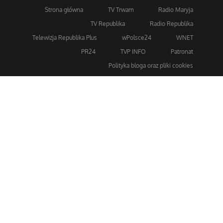
Strona główna
TV Trwam
Radio Maryja
TV Republika
Radio Republika
Telewizja Republika Plus
wPolsce24
WNET
PR24
TVP INFO
Patronat
Polityka bloga oraz pliki cookies
Dla bezpieczeństwa stosujemy 256-bitowe szyfrowanie
SSL