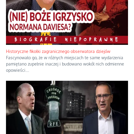
Historyczne fikołki zagranicznego obserwatora dziejów
Fascynowało go, że w różnych miejscach te same wydarzenia
pamiętano zupełnie inaczej i budowano wokół nich odmienne
opowieści.
...