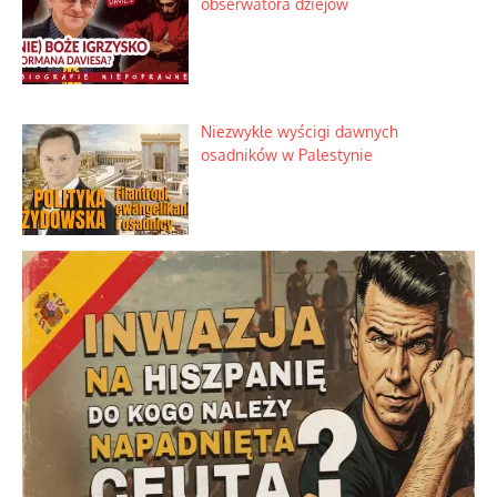
obserwatora dziejów
Niezwykłe wyścigi dawnych
osadników w Palestynie