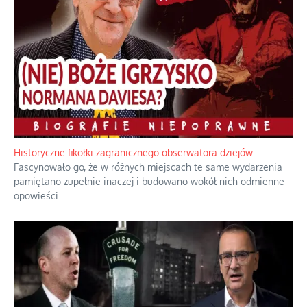
Historyczne fikołki zagranicznego obserwatora dziejów
Fascynowało go, że w różnych miejscach te same wydarzenia
pamiętano zupełnie inaczej i budowano wokół nich odmienne
opowieści.
...