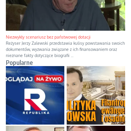
Niezwykły scenariusz bez państwowej dotacji
Reżyser Jerzy Zalewski przedstawia kulisy powstawania swoich
dokumentów, wyzwania związane z ich finansowaniem oraz
nieznane fakty dotyczące biografii
...
Popularne