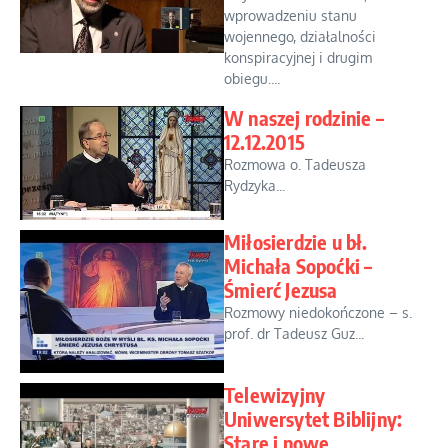
wprowadzeniu stanu
wojennego, działalności
konspiracyjnej i drugim
obiegu....
W naszej rodzinie –
12.12.2015
Rozmowa o. Tadeusza
Rydzyka...
Miłosierdzie u bł.
Michała Sopoćki –
Śmierć Jezusa
Rozmowy niedokończone – s.
prof. dr Tadeusz Guz...
Telewizyjny
Uniwersytet Biblijny:
Stare i nowe