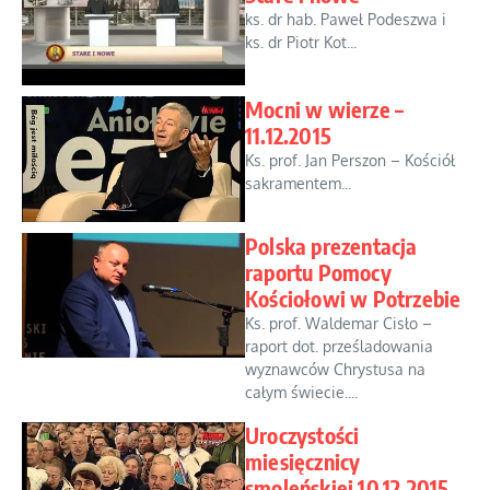
ks. dr hab. Paweł Podeszwa i
ks. dr Piotr Kot...
Mocni w wierze –
11.12.2015
Ks. prof. Jan Perszon – Kościół
sakramentem...
Polska prezentacja
raportu Pomocy
Kościołowi w Potrzebie
Ks. prof. Waldemar Cisło –
raport dot. prześladowania
wyznawców Chrystusa na
całym świecie....
Uroczystości
miesięcznicy
smoleńskiej 10.12.2015