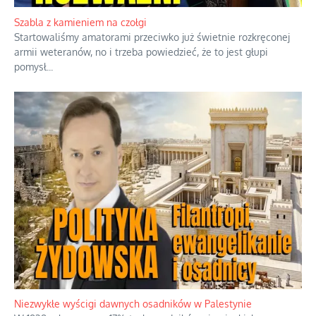
Szabla z kamieniem na czołgi
Startowaliśmy amatorami przeciwko już świetnie rozkręconej
armii weteranów, no i trzeba powiedzieć, że to jest głupi
pomysł
...
Niezwykłe wyścigi dawnych osadników w Palestynie