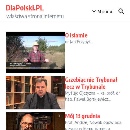
Przejdź do treści
DlaPolski.PL
Menu
właściwa strona internetu
O islamie
dr Jan Przybył...
Grzebiąc nie Trybunał
lecz w Trybunale
Myśląc Ojczyzna – ks. prof. dr
hab. Paweł Bortkiewicz...
Mój 13 grudnia
Prof. Andrzej Nowak opowiada
o życiu w komunizmie, o