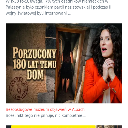
W 1938 roku, uwaga, 17% tych osadników niemieckich w
Palestynie było członkiem partii nazistowskiej i podczas II
wojny światowej byli internowani
...
Bezobsługowe muzeum objawień w Alpach
Boże, nikt tego nie pilnuje, nic kompletnie.
...