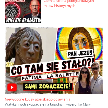
Ciemna strona podręcznikowych
mitów historycznych
Niewygodne kulisy alpejskiego objawienia
Watykan woli skupiać się na łagodnym wizerunku Maryi,