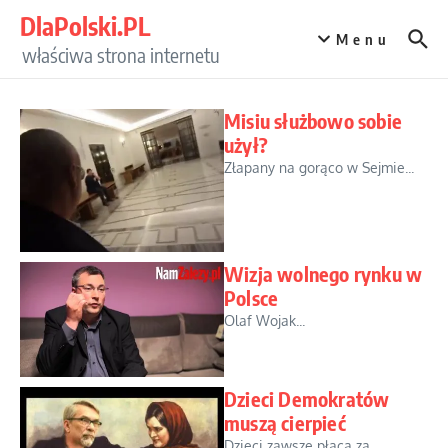
Przejdź do treści
DlaPolski.PL
Menu
właściwa strona internetu
Misiu służbowo sobie
użył?
Złapany na gorąco w Sejmie...
Wizja wolnego rynku w
Polsce
Olaf Wojak...
Dzieci Demokratów
muszą cierpieć
Dzieci zawsze płacą za