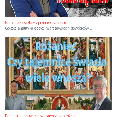
Kamienie i siekiery przeciw czołgom
Gorzka analityka decyzji warszawskich dowódców.
...
Papieskie innowacje w tradycyjnym różańcu