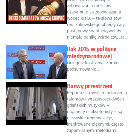
zobowiązania rodziców.
Czasami to są zobowiązania
wobec kraju. – te słowa tow.
red. Żakowskiego obiegły cały
postępowy świat i wywołały
niemałą panikę wśród tzw. „re...
Rok 2015 w polityce
międzynarodowej
Grzegorz Kostrzewa-Zorbas –
podsumowanie...
Barwy przestrzeni
Reportaż – owocem połączenia
talentów i wrażliwości dwóch
gdańskich muzyków –
organisty i saksofonisty – są
niezwykłe improwizacje,
inspirowane pięknymi, często
zapominanymi melodiami