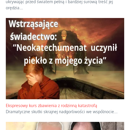
ukrywając przed światem pełną i bardziej surową treść jej
orędzia.
...
Ekspresowy kurs zbawienia z rodzinną katastrofą
Dramatyczne skutki skrajnej nadgorliwości we wspólnocie.
...