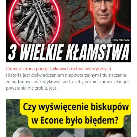
Ciemna strona podręcznikowych mitów historycznych
Historia jest doświadczeniem niepowtarzalnym i tłumaczenie,
że będziemy coś krytykować po to, żeby później znowu jakiegoś
powstania nie zrobili, jest
...