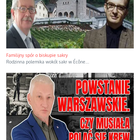
Familijny spór o biskupie sakry
Rodzinna polemika wokół sakr w Écône.
...