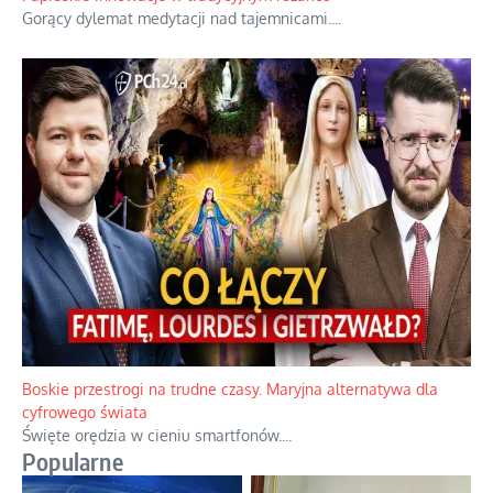
Gorący dylemat medytacji nad tajemnicami.
...
Boskie przestrogi na trudne czasy. Maryjna alternatywa dla
cyfrowego świata
Święte orędzia w cieniu smartfonów.
...
Popularne