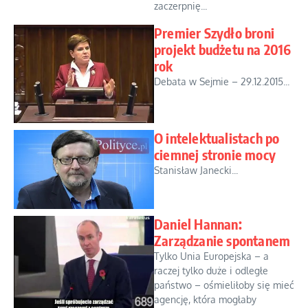
zaczerpnię...
Premier Szydło broni
projekt budżetu na 2016
rok
Debata w Sejmie – 29.12.2015...
O intelektualistach po
ciemnej stronie mocy
Stanisław Janecki...
Daniel Hannan:
Zarządzanie spontanem
Tylko Unia Europejska – a
raczej tylko duże i odległe
państwo – ośmieliłoby się mieć
agencję, która mogłaby