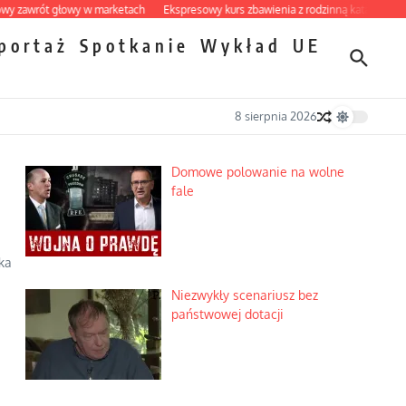
t głowy w marketach
Ekspresowy kurs zbawienia z rodzinną katastrofą
Dobre 
portaż
Spotkanie
Wykład
UE
8 sierpnia 2026
Domowe polowanie na wolne
fale
ka
Niezwykły scenariusz bez
państwowej dotacji