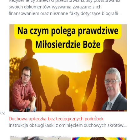
Reżyser Jerzy Zalewski przedstawia kulisy powstawania
swoich dokumentów, wyzwania związane z ich
finansowaniem oraz nieznane fakty dotyczące biografii
...
zez
Duchowa apteczka bez teologicznych podróbek
Instrukcja obsługi łaski z ominięciem duchowych skrótów.
...