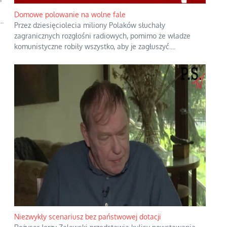
Domowe polowanie na wolne fale
..
Przez dziesięciolecia miliony Polaków słuchały
zagranicznych rozgłośni radiowych, pomimo że władze
komunistyczne robiły wszystko, aby je zagłuszyć.
...
Niezwykły scenariusz bez państwowej dotacji