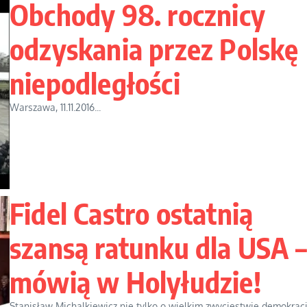
Obchody 98. rocznicy
odzyskania przez Polskę
niepodległości
Warszawa, 11.11.2016...
Fidel Castro ostatnią
szansą ratunku dla USA –
mówią w Holyłudzie!
Stanisław Michalkiewicz nie tylko o wielkim zwycięstwie demokracj