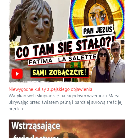
Niewygodne kulisy alpejskiego objawienia
Watykan woli skupiać się na łagodnym wizerunku Maryi,
ukrywając przed światem pełną i bardziej surową treść jej
orędzia.
...