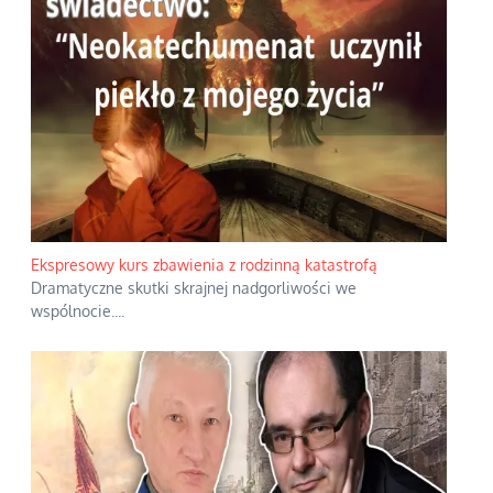
Ekspresowy kurs zbawienia z rodzinną katastrofą
Dramatyczne skutki skrajnej nadgorliwości we
wspólnocie.
...