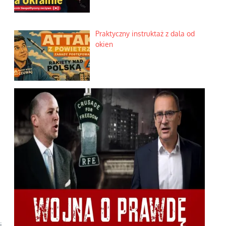
Praktyczny instruktaż z dala od
okien
i