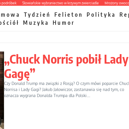
ek
Słowiańskie wybraniectwo w krzywym zwierciadle
Mrożony owocowy zawró
zmowa
Tydzień
Felieton
Polityka
Re
ościół
Muzyka
Humor
„Chuck Norris pobił Lady
Gagę”
Czy Donald Trump ma związki z Rosją? O czym mówi poparcie Chuc
Norrisa i Lady Gagi? Jakub Jałowiczor, zastanawia się nad tym, co
oznacza wygrana Donalda Trumpa dla Polski....