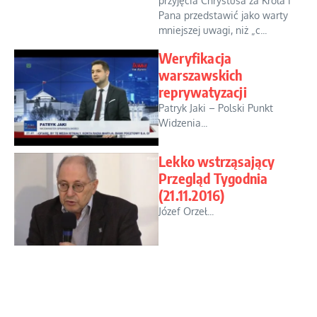
przyjęcia Chrystusa za Króla i
Pana przedstawić jako warty
mniejszej uwagi, niż „c...
Weryfikacja
warszawskich
reprywatyzacji
Patryk Jaki – Polski Punkt
Widzenia...
Lekko wstrząsający
Przegląd Tygodnia
(21.11.2016)
Józef Orzeł...