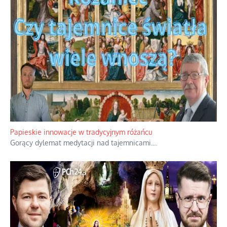
Papieskie innowacje w tradycyjnym różańcu
Gorący dylemat medytacji nad tajemnicami.
...