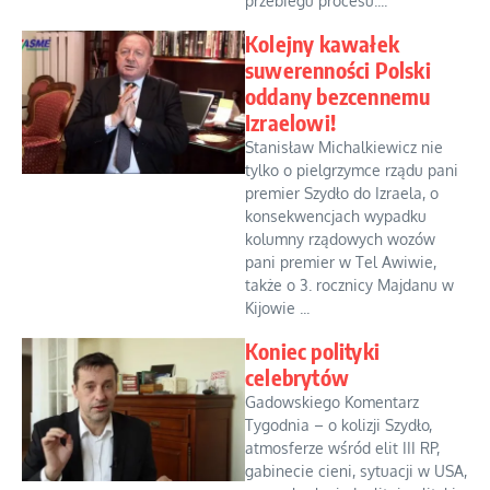
przebiegu procesu....
Kolejny kawałek
suwerenności Polski
oddany bezcennemu
Izraelowi!
Stanisław Michalkiewicz nie
tylko o pielgrzymce rządu pani
premier Szydło do Izraela, o
konsekwencjach wypadku
kolumny rządowych wozów
pani premier w Tel Awiwie,
także o 3. rocznicy Majdanu w
Kijowie ...
Koniec polityki
celebrytów
Gadowskiego Komentarz
Tygodnia – o kolizji Szydło,
atmosferze wśród elit III RP,
gabinecie cieni, sytuacji w USA,