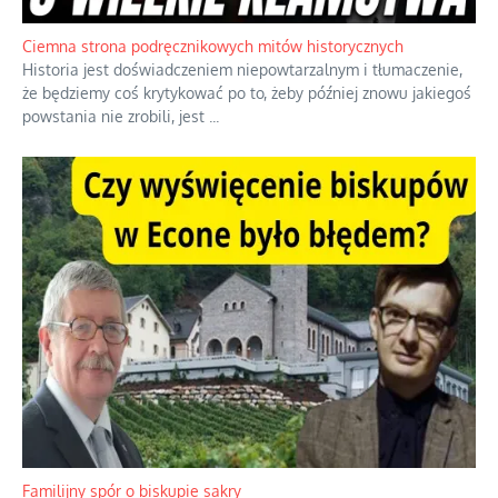
Ciemna strona podręcznikowych mitów historycznych
Historia jest doświadczeniem niepowtarzalnym i tłumaczenie,
że będziemy coś krytykować po to, żeby później znowu jakiegoś
powstania nie zrobili, jest
...
Familijny spór o biskupie sakry