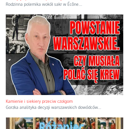
Rodzinna polemika wokół sakr w Écône.
...
Kamienie i siekiery przeciw czołgom
Gorzka analityka decyzji warszawskich dowódców.
...