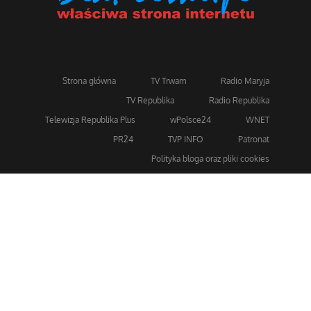
Strona główna
TV Trwam
Radio Maryja
TV Republika
Radio Republika
Telewizja Republika Plus
wPolsce24
WNET
PR24
TVP INFO
Patronat
Polityka bloga oraz pliki cookies
Dla bezpieczeństwa stosujemy 256-bitowe szyfrowanie
SSL