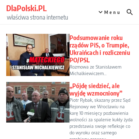
Przejdź do treści
DlaPolski.PL
Menu
właściwa strona internetu
Podsumowanie roku
rządów PiS, o Trumpie,
Ukraińcach i rozliczeniu
PO/PSL
Rozmowa ze Stanisławem
Michalkiewiczem...
„Pójdę siedzieć, ale
wyjdę wzmocniony”
Piotr Rybak, skazany przez Sąd
Rejonowy we Wrocławiu na
karę 10 miesięcy pozbawienia
wolności za spalenie kukły żyda
przedstawia swoje refleksje co
do wyroku oraz samego