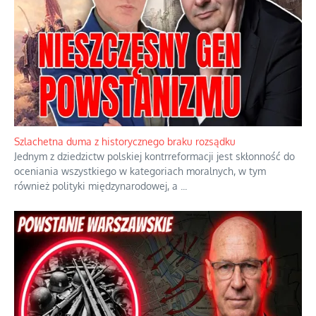
różańcu
Wielka hiszpańska gościnność bez
granic