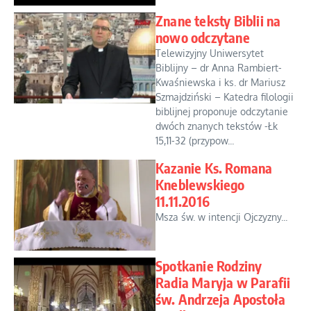
Znane teksty Biblii na
nowo odczytane
Telewizyjny Uniwersytet
Biblijny – dr Anna Rambiert-
Kwaśniewska i ks. dr Mariusz
Szmajdziński – Katedra filologii
biblijnej proponuje odczytanie
dwóch znanych tekstów -Łk
15,11-32 (przypow...
Kazanie Ks. Romana
Kneblewskiego
11.11.2016
Msza św. w intencji Ojczyzny...
Spotkanie Rodziny
Radia Maryja w Parafii
św. Andrzeja Apostoła