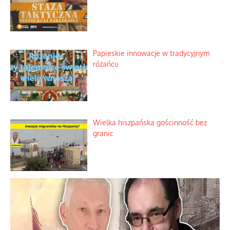
Tajny pakt ze scenicznym diabełkiem
Kamienie i siekiery przeciw czołgom
Staza taktyczna zamiast zwykłego
plastra
Papieskie innowacje w tradycyjnym