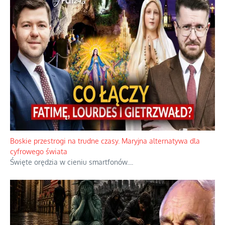
Papieskie innowacje w tradycyjnym różańcu
Gorący dylemat medytacji nad tajemnicami.
...