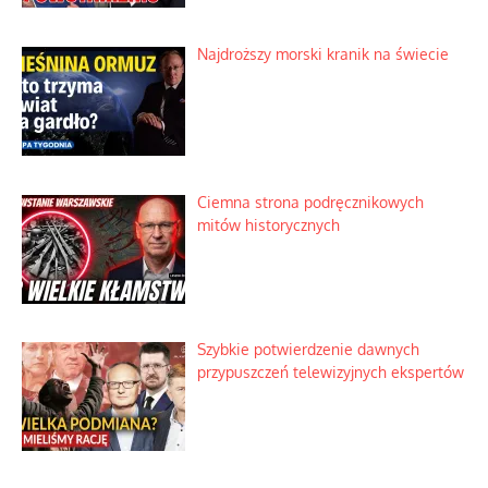
Szlachetna duma z historycznego
braku rozsądku
Najdroższy morski kranik na świecie