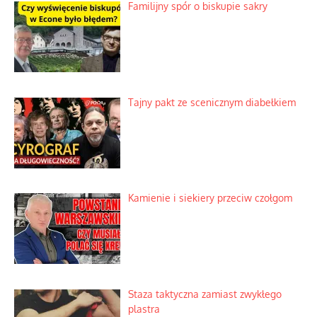
Ciemna strona podręcznikowych
mitów historycznych
Szybkie potwierdzenie dawnych
przypuszczeń telewizyjnych ekspertów
Familijny spór o biskupie sakry