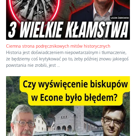
Szlachetna duma z historycznego braku rozsądku
Jednym z dziedzictw polskiej kontrreformacji jest skłonność do
oceniania wszystkiego w kategoriach moralnych, w tym
również polityki międzynarodowej, a
...