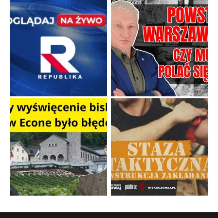
Niewykonalne rozkazy i polityczna katastrofa
Uczestnicy Powstania Warszawskiego zasługują na najwyższy
szacunek, ponieważ jako żołnierze otrzymali zadanie po prostu
niewykonalne.
...
Popularne