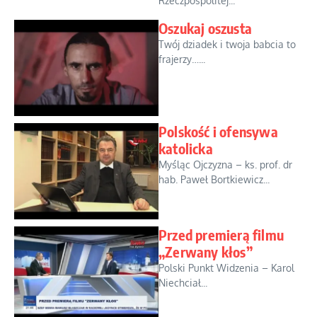
Rzeczpospolitej...
Oszukaj oszusta
Twój dziadek i twoja babcia to
frajerzy…...
Polskość i ofensywa
katolicka
Myśląc Ojczyzna – ks. prof. dr
hab. Paweł Bortkiewicz...
Przed premierą filmu
„Zerwany kłos”
Polski Punkt Widzenia – Karol
Niechciał...