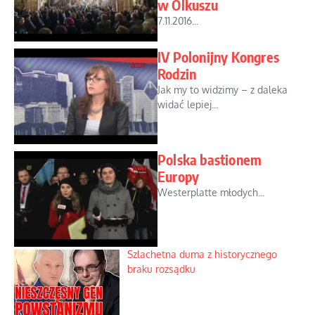
w Olkuszu
7.11.2016...
IV Polonijny Kongres
Rodzin
Jak my to widzimy – z daleka
widać lepiej...
Polska bastionem
Europy
Westerplatte młodych...