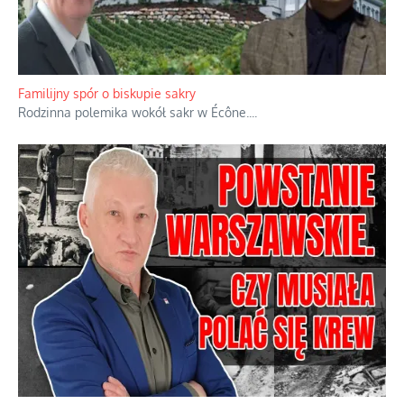
Ciemna strona podręcznikowych mitów historycznych
Historia jest doświadczeniem niepowtarzalnym i tłumaczenie,
że będziemy coś krytykować po to, żeby później znowu jakiegoś
powstania nie zrobili, jest
...
Familijny spór o biskupie sakry