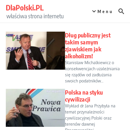
Przejdź do treści
DlaPolski.PL
Menu
właściwa strona internetu
Dług publiczny jest
takim samym
zjawiskiem jak
alkoholizm!
Stanisław Michalkiewicz o
konsekwencjach uzależniania
się rządów od zadłużania
swoich podatników...
Polska na styku
cywilizacji
Wykład dr Jana Przybyła na
temat przynależności
cywilizacyjnej Polski oraz
terenów dawnej