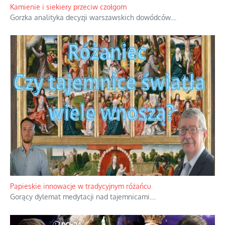
Rodzinna polemika wokół sakr w Écône.
...
Kamienie i siekiery przeciw czołgom
Gorzka analityka decyzji warszawskich dowódców.
...