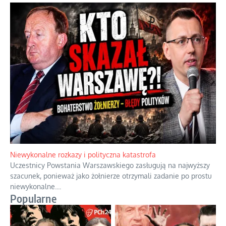
Niewykonalne rozkazy i polityczna katastrofa
Uczestnicy Powstania Warszawskiego zasługują na najwyższy
szacunek, ponieważ jako żołnierze otrzymali zadanie po prostu
niewykonalne.
...
Popularne