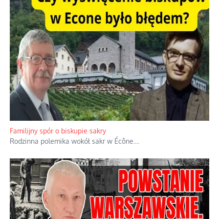
Familijny spór o biskupie sakry
Rodzinna polemika wokół sakr w Écône.
...