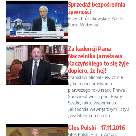
Sprzedaż bezpośrednia
żywności
Jerzy Chróścikowski – Polski
Punkt Widzenia...
Za kadencji Pana
Naczelnika Jarosława
Kaczyńskiego to się żyje
dopiero, że hej!
Stanisław Michalkiewicz nie
tylko o podsumowaniu
pierwszego roku rządu Prawa i
Sprawiedliwości pani Beaty
Szydło, także wspomina o
„eksporcie wewnętrznym”, czyli
„wydalaniu do środka...
Głos Polski – 17.11.2016
Głos Polski – min. Antoni