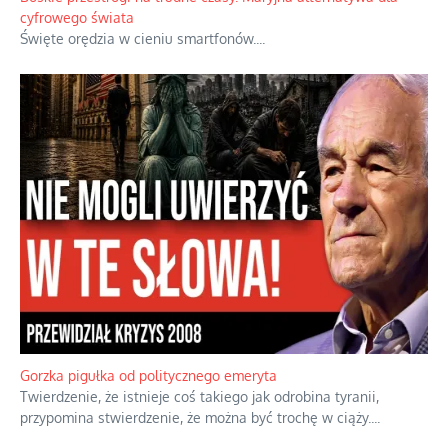
cyfrowego świata
Święte orędzia w cieniu smartfonów.
...
Gorzka pigułka od politycznego emeryta
Twierdzenie, że istnieje coś takiego jak odrobina tyranii,
przypomina stwierdzenie, że można być trochę w ciąży.
...