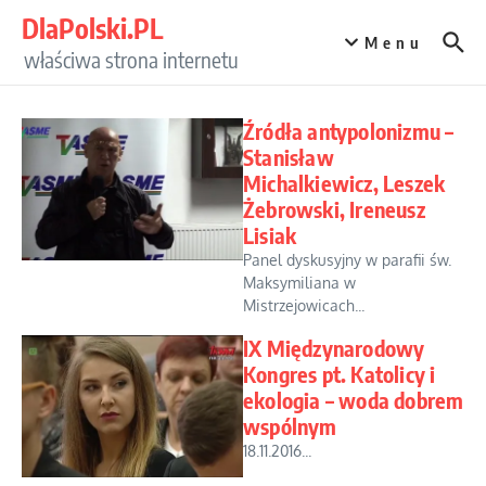
Przejdź do treści
DlaPolski.PL
Menu
właściwa strona internetu
Źródła antypolonizmu –
Stanisław
Michalkiewicz, Leszek
Żebrowski, Ireneusz
Lisiak
Panel dyskusyjny w parafii św.
Maksymiliana w
Mistrzejowicach...
IX Międzynarodowy
Kongres pt. Katolicy i
ekologia – woda dobrem
wspólnym
18.11.2016...