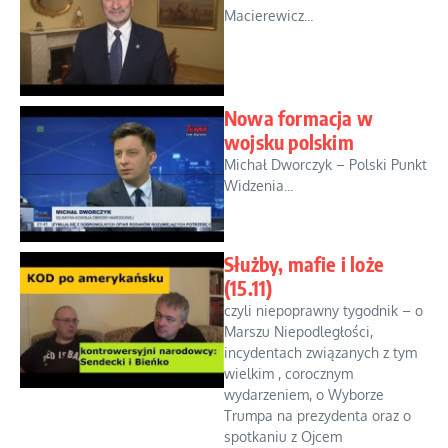
Macierewicz...
Nowa formacja w
wojsku polskim
Michał Dworczyk – Polski Punkt
Widzenia...
Służby, mafie i loże
(15.11)
czyli niepoprawny tygodnik – o
Marszu Niepodległości,
incydentach związanych z tym
wielkim , corocznym
wydarzeniem, o Wyborze
Trumpa na prezydenta oraz o
spotkaniu z Ojcem