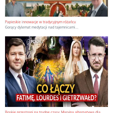
Papieskie innowacje w tradycyjnym różańcu
Gorący dylemat medytacji nad tajemnicami.
...
Boskie przestrogi na trudne czasy. Maryjna alternatywa dla