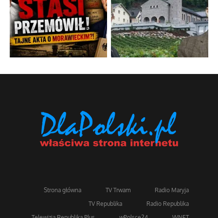
Strona główna
TV Trwam
Radio Maryja
TV Republika
Radio Republika
Telewizja Republika Plus
wPolsce24
WNET