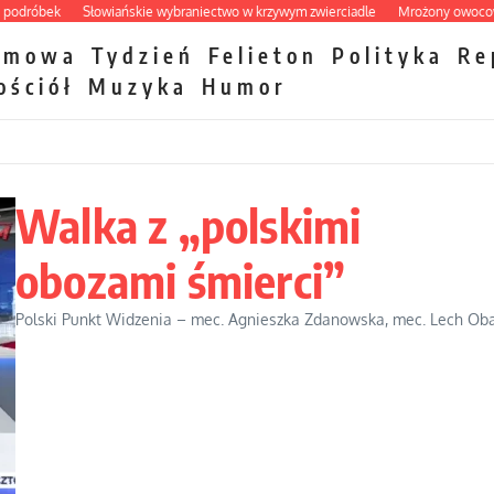
bek
Słowiańskie wybraniectwo w krzywym zwierciadle
Mrożony owocowy zawró
zmowa
Tydzień
Felieton
Polityka
Re
ościół
Muzyka
Humor
Walka z „polskimi
obozami śmierci”
Polski Punkt Widzenia – mec. Agnieszka Zdanowska, mec. Lech Obar