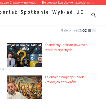
t głowy w marketach
Ekspresowy kurs zbawienia z rodzinną katastrofą
Dobre 
portaż
Spotkanie
Wykład
UE
8 sierpnia 2026
Kosmiczny labirynt dawnych
teorii mistycznych
a...
Tajemnica nagłego upadku
krajowych serwerów