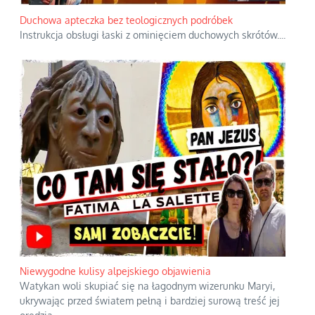
Duchowa apteczka bez teologicznych podróbek
Instrukcja obsługi łaski z ominięciem duchowych skrótów.
...
Niewygodne kulisy alpejskiego objawienia
Watykan woli skupiać się na łagodnym wizerunku Maryi,
ukrywając przed światem pełną i bardziej surową treść jej