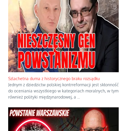
Szlachetna duma z historycznego braku rozsądku
Jednym z dziedzictw polskiej kontrreformacji jest skłonność
do oceniania wszystkiego w kategoriach moralnych, w tym
również polityki międzynarodowej, a
...