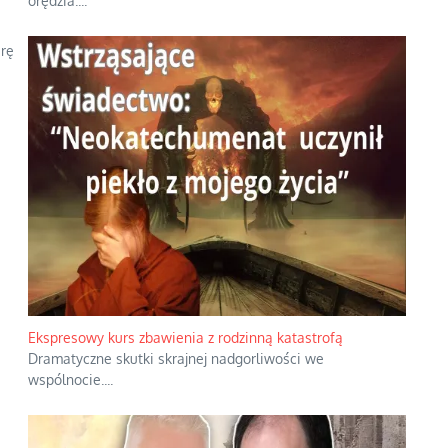
orędzia.
...
arę
Ekspresowy kurs zbawienia z rodzinną katastrofą
Dramatyczne skutki skrajnej nadgorliwości we
wspólnocie.
...