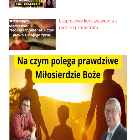
Ekspresowy kurs zbawienia z
rodzinną katastrofą