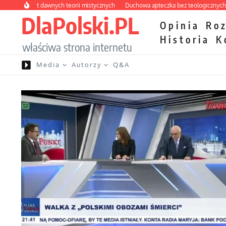
Przejdź do treści
abirynt dawnych teorii mistycznych
Duchowa apteczka bez teologicznych podró
DlaPolski.PL
Opinia
Ro
Historia
K
właściwa strona internetu
Media
Autorzy
Q&A