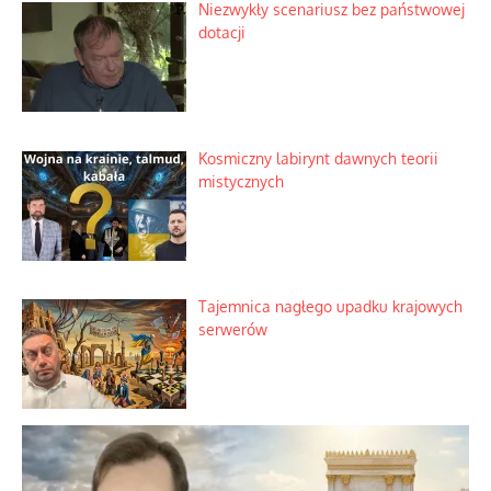
Zimny prysznic na złote emocje
Domowe polowanie na wolne fale
Niezwykły scenariusz bez państwowej
dotacji