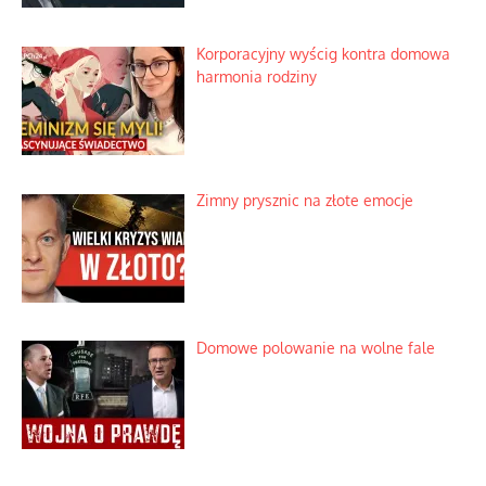
osadników w Palestynie
Bezobsługowe muzeum objawień w
Alpach
Rozważania o rodzinie przy zielonej
herbacie
Korporacyjny wyścig kontra domowa
harmonia rodziny