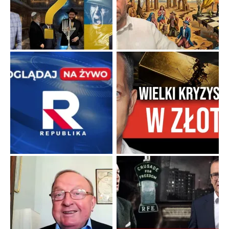
Niewygodne kulisy alpejskiego objawienia
Watykan woli skupiać się na łagodnym wizerunku Maryi,
ukrywając przed światem pełną i bardziej surową treść jej
orędzia.
...
Popularne