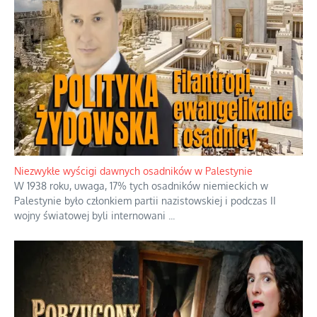
Kosmiczny labirynt dawnych teorii
mistycznych
Tajemnica nagłego upadku krajowych
serwerów