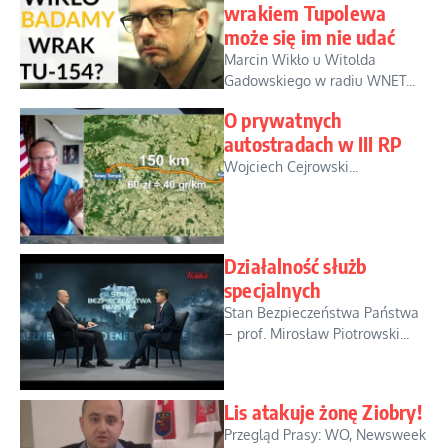
wrakiem Tupolewa
może się im nie udać
Marcin Wikło u Witolda
Gadowskiego w radiu WNET...
O prywatnych
autostradach w III RP
Wojciech Cejrowski...
Działalność służb
specjalnych
Stan Bezpieczeństwa Państwa
– prof. Mirosław Piotrowski...
Lis atakuje żonę Ziobry!
Przegląd Prasy: WO, Newsweek