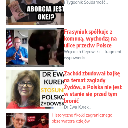
i Tygodnik Solidarność...
Frasyniuk spółkuje z
komuną, wychodzą na
ulice przeciw Polsce
Wojciech Cejrowski – fragment
wypowiedzi...
Zachód zbudował bajkę
na temat zagłady
Żydów, a Polska nie jest
w stanie się przed tym
bronić
Dr Ewa Kurek...