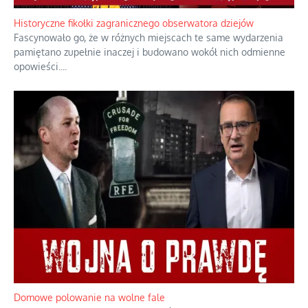
Rodzina to zbiór jednostek połączonych trwałymi, naturalnymi,
realnymi relacjami.
...
Historyczne fikołki zagranicznego obserwatora dziejów
Fascynowało go, że w różnych miejscach te same wydarzenia
pamiętano zupełnie inaczej i budowano wokół nich odmienne
opowieści.
...