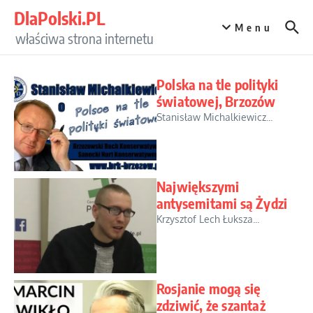
Przejdź do treści
DlaPolski.PL
Menu
właściwa strona internetu
Polska na tle polityki
światowej, Brzozów
Stanisław Michalkiewicz...
Największymi
antysemitami są Żydzi
Krzysztof Lech Łuksza...
Rosjanie mogą się
zdziwić, że szantaż