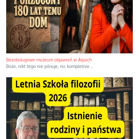
Niezwykłe wyścigi dawnych osadników w Palestynie
W 1938 roku, uwaga, 17% tych osadników niemieckich w
Palestynie było członkiem partii nazistowskiej i podczas II
wojny światowej byli internowani
...