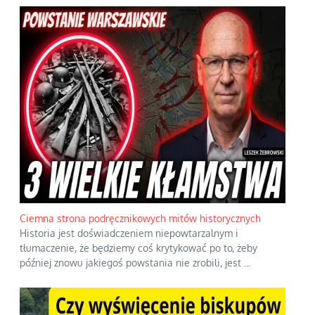
Ciemna strona podręcznikowych mitów historycznych
Historia jest doświadczeniem niepowtarzalnym i
tłumaczenie, że będziemy coś krytykować po to, żeby
później znowu jakiegoś powstania nie zrobili, jest
...