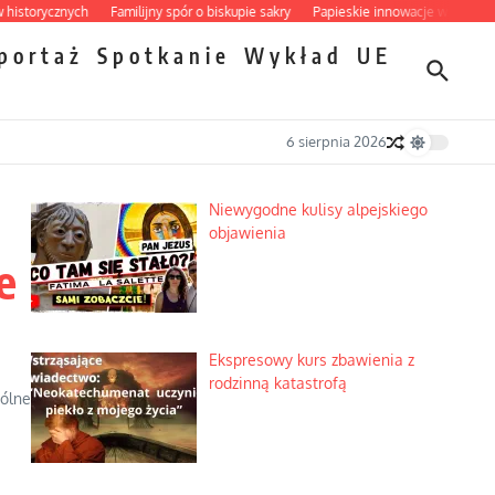
ycznych
Familijny spór o biskupie sakry
Papieskie innowacje w tradycyjnym r
portaż
Spotkanie
Wykład
UE
6 sierpnia 2026
Niewygodne kulisy alpejskiego
objawienia
e
Ekspresowy kurs zbawienia z
rodzinną katastrofą
gólne