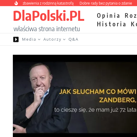
Przejdź do treści
 kurs zbawienia z rodzinną katastrofą
Dobre rady bez pytania o zdanie
Nietrw
DlaPolski.PL
Opinia
Ro
Historia
K
właściwa strona internetu
Media
Autorzy
Q&A