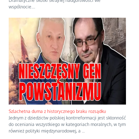
Dramatyczne skutki skrajnej nadgorliwości we
wspólnocie.
...
Szlachetna duma z historycznego braku rozsądku
Jednym z dziedzictw polskiej kontrreformacji jest skłonność
do oceniania wszystkiego w kategoriach moralnych, w tym
również polityki międzynarodowej, a
...