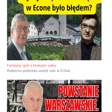
Familijny spór o biskupie sakry
Rodzinna polemika wokół sakr w Écône.
...