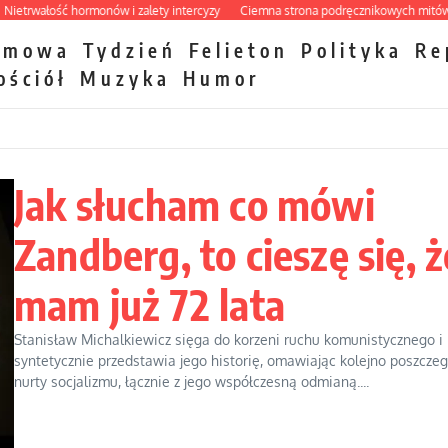
ałość hormonów i zalety intercyzy
Ciemna strona podręcznikowych mitów histor
zmowa
Tydzień
Felieton
Polityka
Re
ościół
Muzyka
Humor
Jak słucham co mówi
Zandberg, to cieszę się, ż
mam już 72 lata
Stanisław Michalkiewicz sięga do korzeni ruchu komunistycznego i
syntetycznie przedstawia jego historię, omawiając kolejno poszcze
nurty socjalizmu, łącznie z jego współczesną odmianą....