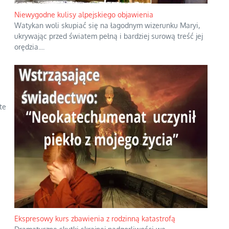
Niewygodne kulisy alpejskiego objawienia
Watykan woli skupiać się na łagodnym wizerunku Maryi,
ukrywając przed światem pełną i bardziej surową treść jej
orędzia.
...
te
Ekspresowy kurs zbawienia z rodzinną katastrofą