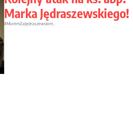
Marka Jędraszewskiego!
#MuremZaJędraszewskim...