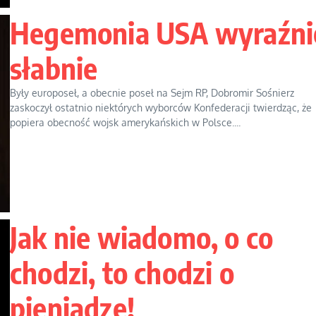
Hegemonia USA wyraźni
słabnie
Były europoseł, a obecnie poseł na Sejm RP, Dobromir Sośnierz
zaskoczył ostatnio niektórych wyborców Konfederacji twierdząc, że
popiera obecność wojsk amerykańskich w Polsce....
Jak nie wiadomo, o co
chodzi, to chodzi o
pieniądze!