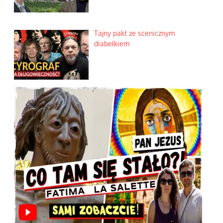
Tajny pakt ze scenicznym
diabełkiem