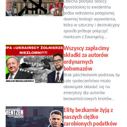
Obecna polityka Stolicy
Apostolskiej to ewidentna
próba wdrożenia potępianej
dawniej teologii wyzwolenia,
która w sztuczny i destrukcyjny
sposób próbuje połączyć
marksizm z Ewangelią....
Wszyscy zapłacimy
składki za autorów
ordynarnych
bohomazów
Brak jakichkolwiek podstaw, by
całe społeczeństwo miało
obowiązek składać się na
emerytury dla autorów
bezwartościowych knotów....
Elity bezkarnie żyją z
naszych ciężko
zarobionych podatków