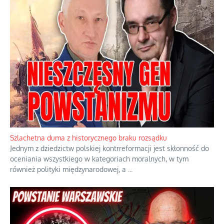
Szlachetna duma z historycznego braku rozsądku
Jednym z dziedzictw polskiej kontrreformacji jest skłonność do
oceniania wszystkiego w kategoriach moralnych, w tym
również polityki międzynarodowej, a
...