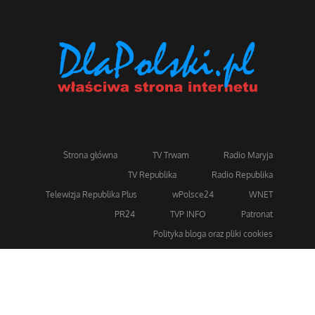
Strona główna
TV Trwam
Radio Maryja
TV Republika
Radio Republika
Telewizja Republika Plus
wPolsce24
WNET
PR24
TVP INFO
Patronat
Polityka bloga oraz pliki cookies
Dla bezpieczeństwa stosujemy 256-bitowe szyfrowanie
SSL