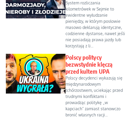
System rozliczania
kilometrówek w Sejmie to
ewidentne wyłudzanie
pieniędzy, w którym posłowie
masowo deklarują identyczne,
codzienne dystanse, nawet jeśli
nie posiadają prawa jazdy lub
korzystają z li...
Polscy politycy
bezwstydnie klęczą
przed kultem UPA
Polscy decydenci wykazują się
międzynarodowym
tchórzostwem, uciekając przed
trudnymi konfliktami i
prowadząc politykę „w
kapciach” zamiast stanowczo
bronić własnych racji...