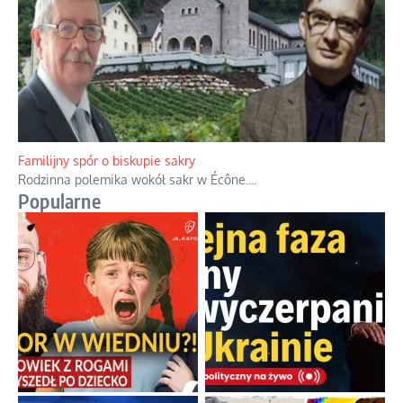
Familijny spór o biskupie sakry
Rodzinna polemika wokół sakr w Écône.
...
Popularne