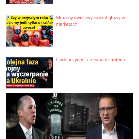
Mrożony owocowy zawrót głowy w
marketach
Lipski incydent i meandry strategii