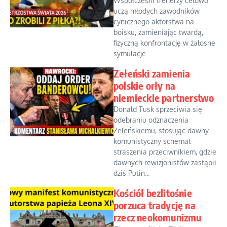
Współcześni trenerzy celowo
uczą młodych zawodników
cynicznego aktorstwa na
boisku, zamieniając twardą,
fizyczną konfrontację w żałosne
symulacje....
Zełeński zamienia
polskie orły na
niemieckie partnerstwo
Donald Tusk sprzeciwia się
odebraniu odznaczenia
Zełeńskiemu, stosując dawny
komunistyczny schemat
straszenia przeciwnikiem, gdzie
dawnych rewizjonistów zastąpił
dziś Putin...
Kościół bezlitośnie
porzuca tradycję na
rzecz neokomunizmu