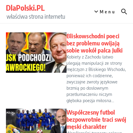
Przejdź do treści
DlaPolski.PL
Menu
właściwa strona internetu
Bliskowschodni poeci
bez problemu owijają
sobie wokół palca Julki
Kobiety z Zachodu łatwo
ulegają manipulacji ze strony
mężczyzn z Bliskiego Wschodu,
ponieważ ich codzienne,
zwyczajne zwroty językowe
brzmią po dosłownym
przetłumaczeniu niczym
głęboka poezja miłosna...
Współczesny futbol
bezpowrotnie traci swój
męski charakter