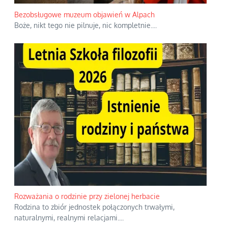
Bezobsługowe muzeum objawień w Alpach
Boże, nikt tego nie pilnuje, nic kompletnie.
...
Rozważania o rodzinie przy zielonej herbacie
Rodzina to zbiór jednostek połączonych trwałymi,
naturalnymi, realnymi relacjami.
...