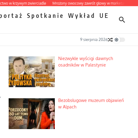
krzywym zwierciadle
Mrożony owocowy zawrót głowy w marketach
Ekspresow
portaż
Spotkanie
Wykład
UE
9 sierpnia 2026
Niezwykłe wyścigi dawnych
osadników w Palestynie
,
Bezobsługowe muzeum objawień
w Alpach