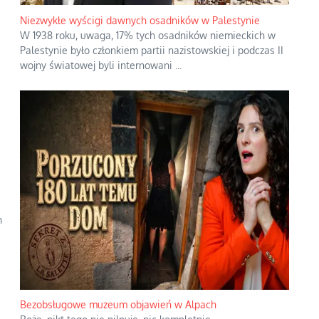
Niezwykłe wyścigi dawnych osadników w Palestynie
W 1938 roku, uwaga, 17% tych osadników niemieckich w
Palestynie było członkiem partii nazistowskiej i podczas II
wojny światowej byli internowani
...
n
Bezobsługowe muzeum objawień w Alpach