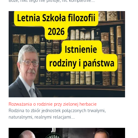
Boże, nikt tego nie pilnuje, nic kompletnie.
...
Rozważania o rodzinie przy zielonej herbacie
Rodzina to zbiór jednostek połączonych trwałymi,
naturalnymi, realnymi relacjami.
...