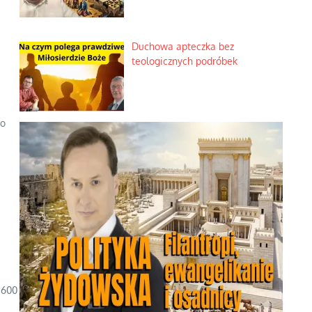
Duchowa apteczka bez
teologicznych podróbek
go
 600