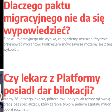
Dlaczego paktu
migracyjnego nie da się
wypowiedzieć?
Z paktu migracyjnego nie wynika, że będziemy zmuszeni fizycznie
przyjmować migrantów. Podkreślam znów: zawsze możemy się z te
wykupić...
Czy lekarz z Platformy
posiadł dar bilokacji?
Mamy 28-letniego lekarza, półtora roku po tym jak rozpoczął swoją
pracę bez specjalizacji, który zarabia tylko w jednym szpitalu milion
000 zł rocznie....