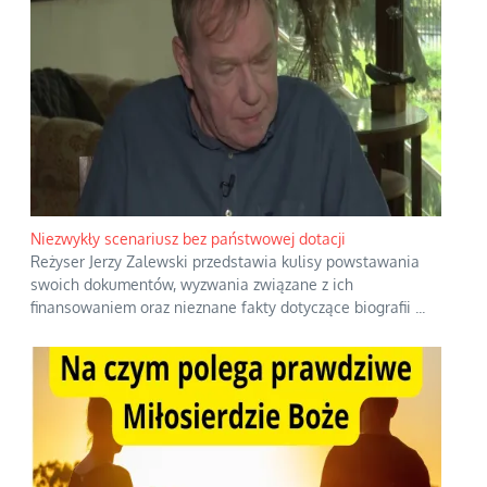
Niezwykły scenariusz bez państwowej dotacji
Reżyser Jerzy Zalewski przedstawia kulisy powstawania
swoich dokumentów, wyzwania związane z ich
finansowaniem oraz nieznane fakty dotyczące biografii
...