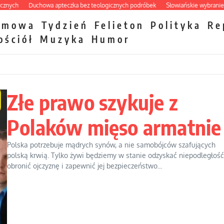
Duchowa apteczka bez teologicznych podróbek
Słowiańskie wybraniectwo w 
zmowa
Tydzień
Felieton
Polityka
Re
ościół
Muzyka
Humor
Złe prawo szykuje z
Polaków mięso armatnie
Polska potrzebuje mądrych synów, a nie samobójców szafujących
polską krwią. Tylko żywi będziemy w stanie odzyskać niepodległość
obronić ojczyznę i zapewnić jej bezpieczeństwo...