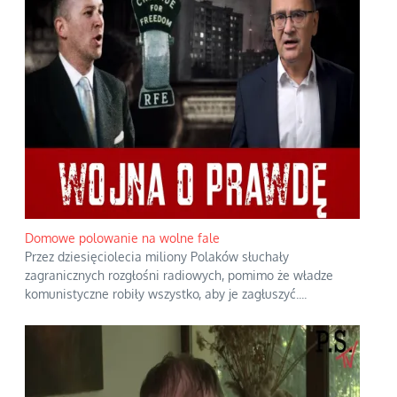
Domowe polowanie na wolne fale
Przez dziesięciolecia miliony Polaków słuchały
zagranicznych rozgłośni radiowych, pomimo że władze
komunistyczne robiły wszystko, aby je zagłuszyć.
...