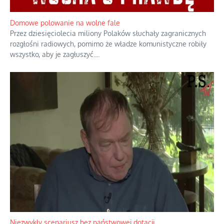
Domowe polowanie na wolne fale
Przez dziesięciolecia miliony Polaków słuchały zagranicznych
rozgłośni radiowych, pomimo że władze komunistyczne robiły
wszystko, aby je zagłuszyć.
...
Niezwykły scenariusz bez państwowej dotacji