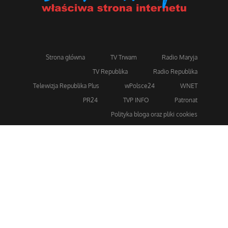
Strona główna
TV Trwam
Radio Maryja
TV Republika
Radio Republika
Telewizja Republika Plus
wPolsce24
WNET
PR24
TVP INFO
Patronat
Polityka bloga oraz pliki cookies
Dla bezpieczeństwa stosujemy 256-bitowe szyfrowanie
SSL