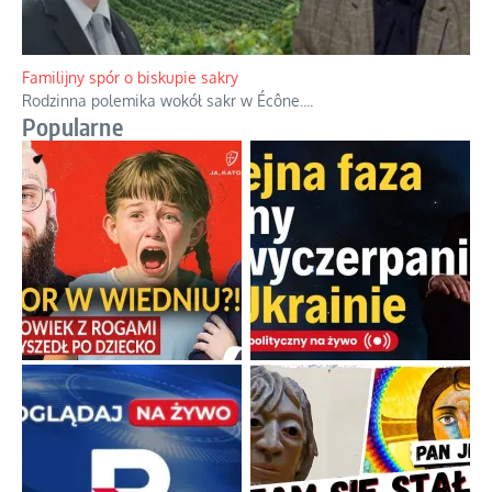
Familijny spór o biskupie sakry
Rodzinna polemika wokół sakr w Écône.
...
Popularne