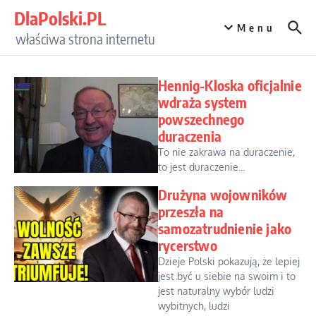
Przejdź do treści
DlaPolski.PL
Menu
właściwa strona internetu
Hennig-Kloska oficjalnie
wdraża system
powszechnego
duraczenia
To nie zakrawa na duraczenie,
to jest duraczenie...
Drużyna wojowników
przeszła na
samozatrudnienie jako
rycerstwo
Dzieje Polski pokazują, że lepiej
jest być u siebie na swoim i to
jest naturalny wybór ludzi
wybitnych, ludzi