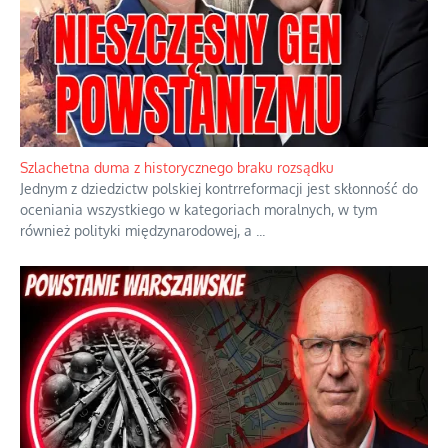
Szlachetna duma z historycznego braku rozsądku
Jednym z dziedzictw polskiej kontrreformacji jest skłonność do
oceniania wszystkiego w kategoriach moralnych, w tym
również polityki międzynarodowej, a
...