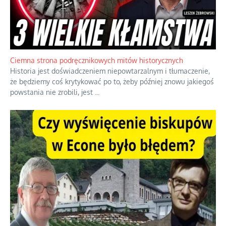
Ciemna strona podręcznikowych mitów historycznych
Historia jest doświadczeniem niepowtarzalnym i tłumaczenie,
że będziemy coś krytykować po to, żeby później znowu jakiegoś
powstania nie zrobili, jest
...