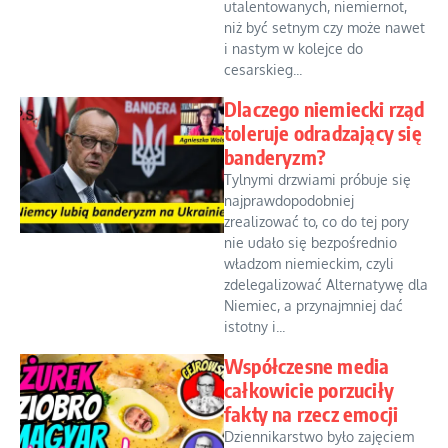
utalentowanych, niemiernot,
niż być setnym czy może nawet
i nastym w kolejce do
cesarskieg...
Dlaczego niemiecki rząd
toleruje odradzający się
banderyzm?
Tylnymi drzwiami próbuje się
najprawdopodobniej
zrealizować to, co do tej pory
nie udało się bezpośrednio
władzom niemieckim, czyli
zdelegalizować Alternatywę dla
Niemiec, a przynajmniej dać
istotny i...
Współczesne media
całkowicie porzuciły
fakty na rzecz emocji
Dziennikarstwo było zajęciem