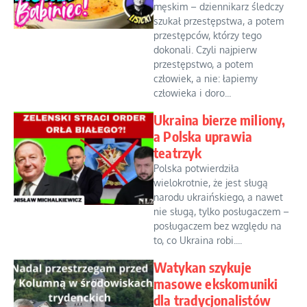
męskim – dziennikarz śledczy
szukał przestępstwa, a potem
przestępców, którzy tego
dokonali. Czyli najpierw
przestępstwo, a potem
człowiek, a nie: łapiemy
człowieka i doro...
Ukraina bierze miliony,
a Polska uprawia
teatrzyk
Polska potwierdziła
wielokrotnie, że jest sługą
narodu ukraińskiego, a nawet
nie sługą, tylko posługaczem –
posługaczem bez względu na
to, co Ukraina robi....
Watykan szykuje
masowe ekskomuniki
dla tradycjonalistów