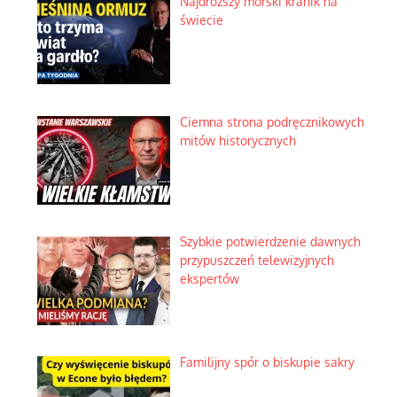
Najdroższy morski kranik na
świecie
Ciemna strona podręcznikowych
mitów historycznych
Szybkie potwierdzenie dawnych
przypuszczeń telewizyjnych
ekspertów
Familijny spór o biskupie sakry