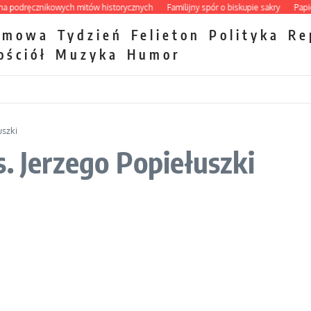
dręcznikowych mitów historycznych
Familijny spór o biskupie sakry
Papieskie
zmowa
Tydzień
Felieton
Polityka
Re
ościół
Muzyka
Humor
uszki
. Jerzego Popiełuszki