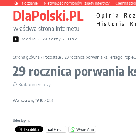
Przejdź do treści
z pytania o zdanie
Nietrwałość hormonów i zalety intercyzy
Ciemna strona po
DlaPolski.PL
Opinia
Ro
Historia
K
właściwa strona internetu
Media
Autorzy
Q&A
Strona główna
/
Pozostałe
/
29 rocznica porwania ks. Jerzego Popieł
29 rocznica porwania ks
Brak komentarzy
Warszawa, 19.10.2013
Udostępnij:
E-mail
WhatsApp