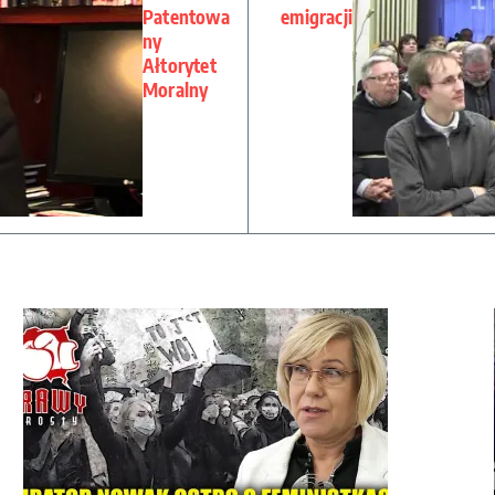
Patentowa
emigracji
ny
Ałtorytet
Moralny