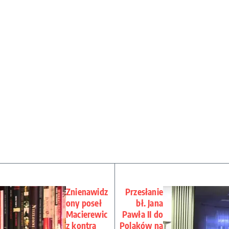
Znienawidz
Przesłanie
ony poseł
bł. Jana
Macierewic
Pawła II do
z kontra
Polaków na