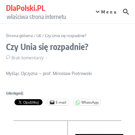
Przejdź do treści
DlaPolski.PL
Menu
właściwa strona internetu
Strona główna
/
UE
/
Czy Unia się rozpadnie?
Czy Unia się rozpadnie?
Brak komentarzy
Myśląc Ojczyzna – prof. Mirosław Piotrowski
Udostępnij:
E-mail
WhatsApp