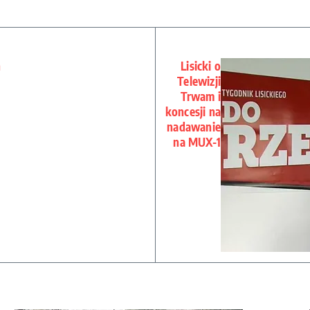
h
Lisicki o
Telewizji
Trwam i
koncesji na
nadawanie
na MUX-1