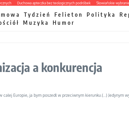
ych
Duchowa apteczka bez teologicznych podróbek
Słowiańskie wybraniectwo
zmowa
Tydzień
Felieton
Polityka
Re
ościół
Muzyka
Humor
izacja a konkurencja
całej Europie, ja bym poszedł w przeciwnym kierunku.(…) Jedynym wy