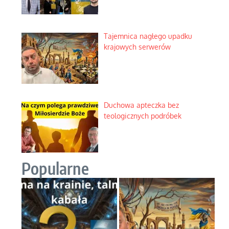
Tajemnica nagłego upadku
krajowych serwerów
Duchowa apteczka bez
teologicznych podróbek
Popularne