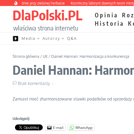
Przejdź do treści
a o rodzinie przy zielonej herbacie
Kosmiczny labirynt dawnych teorii mistyczn
DlaPolski.PL
Opinia
Ro
Historia
K
właściwa strona internetu
Media
Autorzy
Q&A
Strona główna
/
UE
/
Daniel Hannan: Harmonizacja a konkurencja
Daniel Hannan: Harmon
Brak komentarzy
Zamiast mieć zharmonizowane stawki podatków od sprzedaży w 
Udostępnij:
E-mail
WhatsApp