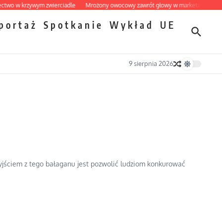
 w krzywym zwierciadle
Mrożony owocowy zawrót głowy w marketach
Ekspre
portaż
Spotkanie
Wykład
UE
9 sierpnia 2026
jściem z tego bałaganu jest pozwolić ludziom konkurować