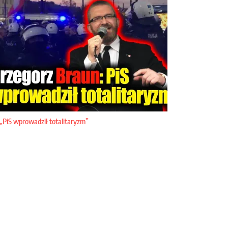
„PiS wprowadził totalitaryzm”