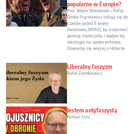
popularne w Europie?
Prof. Adam Wielomski i Rafał
Otoka-Frąckiewicz cofają się do
czasów przed II wojny
światowej (WW2), by zrozumieć
genezę marksizmu i wpływ tej
ideologie na społeczeństwa.
Dowiemy się więcej o Hitlerze
...
Liberalny faszyzm
Rafał Ziemkiewicz...
Jestem antyfaszystą
Roman Fritz...