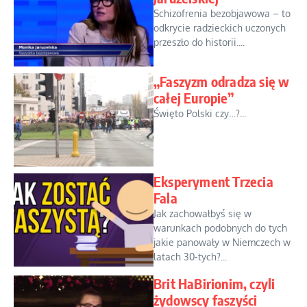
Schizofrenia bezobjawowa – to
odkrycie radzieckich uczonych
przeszło do historii....
„Faszyzm odradza się w
całej Europie”
Święto Polski czy…?...
Eksperyment Trzecia
Fala
Jak zachowałbyś się w
warunkach podobnych do tych
jakie panowały w Niemczech w
latach 30-tych?...
Brit HaBirionim, czyli
żydowscy faszyści