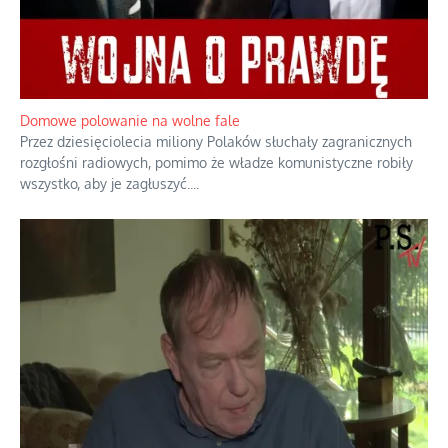
Domowe polowanie na wolne fale
Przez dziesięciolecia miliony Polaków słuchały zagranicznych
rozgłośni radiowych, pomimo że władze komunistyczne robiły
wszystko, aby je zagłuszyć.
...