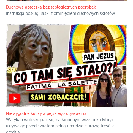
Duchowa apteczka bez teologicznych podróbek
Instrukcja obsługi łaski z ominięciem duchowych skrótów.
...
Niewygodne kulisy alpejskiego objawienia
Watykan woli skupiać się na łagodnym wizerunku Maryi,
ukrywając przed światem pełną i bardziej surową treść jej
orędzia.
...