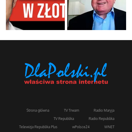
Strona główna
TV Trwam
Radio Maryja
TV Republika
Radio Republika
Telewizja Republika Plus
wPolsce24
WNET