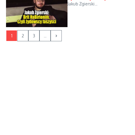
Jakub Zgierski...
1
2
3
...