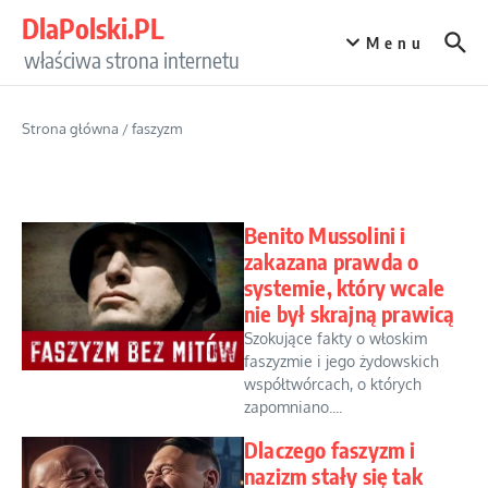
Przejdź do treści
DlaPolski.PL
Menu
właściwa strona internetu
Strona główna
/
faszyzm
Benito Mussolini i
zakazana prawda o
systemie, który wcale
nie był skrajną prawicą
Szokujące fakty o włoskim
faszyzmie i jego żydowskich
współtwórcach, o których
zapomniano....
Dlaczego faszyzm i
nazizm stały się tak