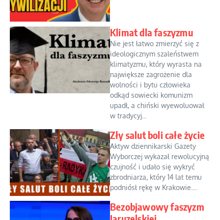
Klimat dla faszyzmu
Nie jest łatwo zmierzyć się z
ideologicznym szaleństwem
klimatyzmu, który wyrasta na
największe zagrożenie dla
wolności i bytu człowieka
odkąd sowiecki komunizm
upadł, a chiński wyewoluował
w tradycyj...
Zły salut boli całe życie
Aktyw dziennikarski Gazety
Wyborczej wykazał rewolucyjną
czujność i udało się wykryć
zbrodniarza, który 14 lat temu
podniósł rękę w Krakowie....
Bezobjawowy faszyzm
Jaruzelskiej