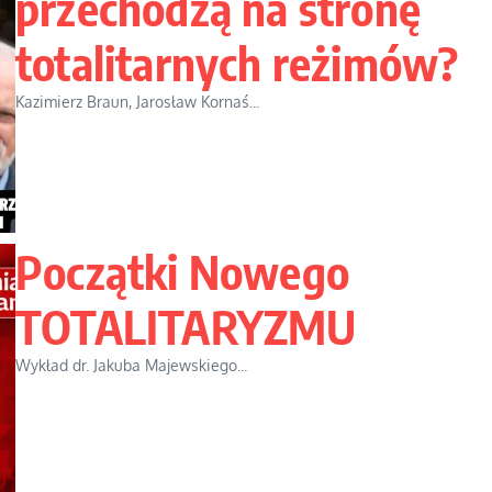
przechodzą na stronę
totalitarnych reżimów?
Kazimierz Braun, Jarosław Kornaś...
Początki Nowego
TOTALITARYZMU
Wykład dr. Jakuba Majewskiego...