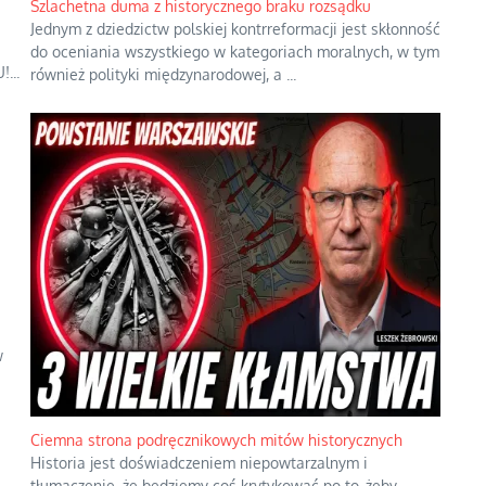
Szlachetna duma z historycznego braku rozsądku
Jednym z dziedzictw polskiej kontrreformacji jest skłonność
do oceniania wszystkiego w kategoriach moralnych, w tym
...
również polityki międzynarodowej, a
...
w
Ciemna strona podręcznikowych mitów historycznych
Historia jest doświadczeniem niepowtarzalnym i
tłumaczenie, że będziemy coś krytykować po to, żeby