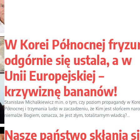
W Korei Północnej fryzu
odgórnie się ustala, a w
Unii Europejskiej –
krzywiznę bananów!
Stanisław Michalkiewicz m.in. o tym, czy poziom propagandy w Kore
Północnej i trzymania ludzi w zaczadzeniu, że Kim jest słońcem naro
niemalże Bogiem, oznacza, że jest złym, totalitarnym władcą?...
Nasze państwo skłania s