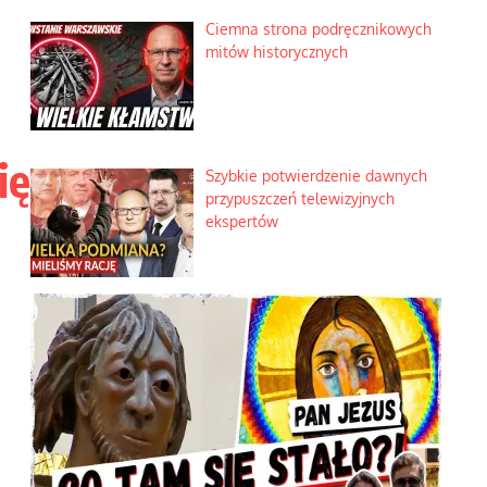
Ciemna strona podręcznikowych
mitów historycznych
ię
Szybkie potwierdzenie dawnych
przypuszczeń telewizyjnych
ekspertów