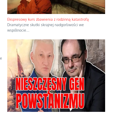
Ekspresowy kurs zbawienia z rodzinną katastrofą
Dramatyczne skutki skrajnej nadgorliwości we
wspólnocie.
...
ce