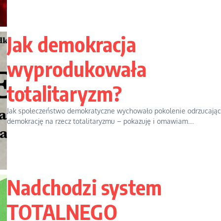
Jak demokracja
wyprodukowała
totalitaryzm?
Jak społeczeństwo demokratyczne wychowało pokolenie odrzucają
demokrację na rzecz totalitaryzmu – pokazuję i omawiam....
Nadchodzi system
TOTALNEGO