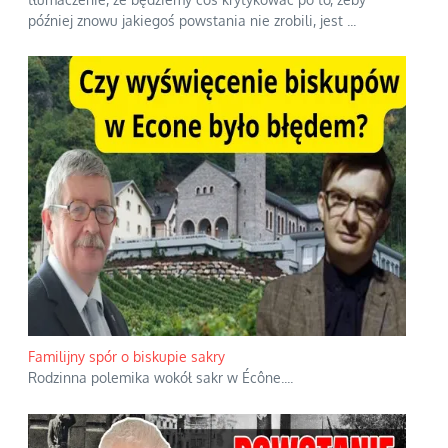
później znowu jakiegoś powstania nie zrobili, jest
...
Familijny spór o biskupie sakry
Rodzinna polemika wokół sakr w Écône.
...