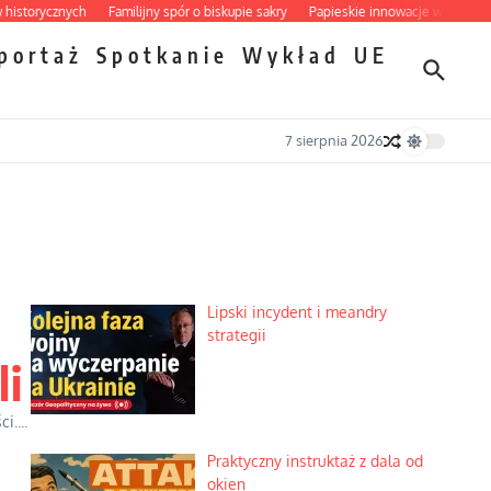
cznych
Familijny spór o biskupie sakry
Papieskie innowacje w tradycyjnym ró
portaż
Spotkanie
Wykład
UE
7 sierpnia 2026
Lipski incydent i meandry
strategii
li
....
Praktyczny instruktaż z dala od
okien