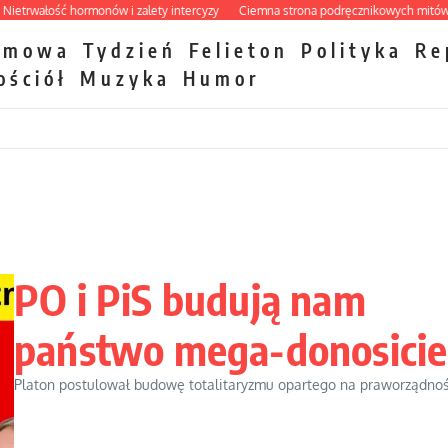
łość hormonów i zalety intercyzy
Ciemna strona podręcznikowych mitów history
zmowa
Tydzień
Felieton
Polityka
Re
ościół
Muzyka
Humor
PO i PiS budują nam
państwo mega-donosicie
Platon postulował budowę totalitaryzmu opartego na praworządności