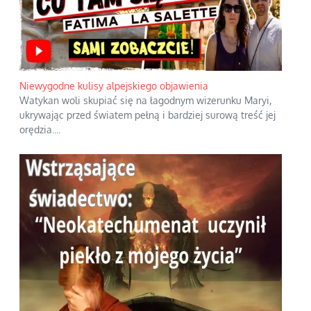
Niewygodne kulisy alpejskiego objawienia
Watykan woli skupiać się na łagodnym wizerunku Maryi,
ukrywając przed światem pełną i bardziej surową treść jej
orędzia.
...