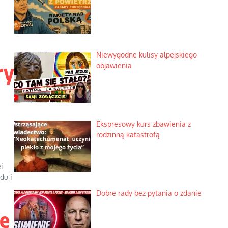
Niewygodne kulisy alpejskiego
ry
objawienia
Ekspresowy kurs zbawienia z
rodzinną katastrofą
i
du i
Dobre rady bez pytania o zdanie
ię