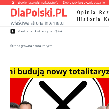
Przejdź do treści
kurs zbawienia z rodzinną katastrofą
Dobre rady bez pytania o zdanie
Nietrwa
DlaPolski.PL
Opinia
Ro
Historia
K
właściwa strona internetu
Media
Autorzy
Q&A
Strona główna
/
totalitaryzm