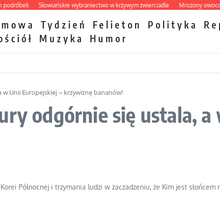
róbek
Słowiańskie wybraniectwo w krzywym zwierciadle
Mrożony owocowy za
zmowa
Tydzień
Felieton
Polityka
Re
ościół
Muzyka
Humor
 a w Unii Europejskiej – krzywiznę bananów!
ry odgórnie się ustala, a 
orei Północnej i trzymania ludzi w zaczadzeniu, że Kim jest słońcem n