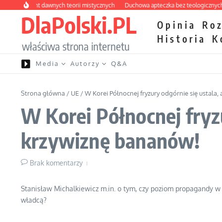
Przejdź do treści
y labirynt dawnych teorii mistycznych
Duchowa apteczka bez teologicznych pod
DlaPolski.PL
Opinia
Ro
Historia
K
właściwa strona internetu
Media
Autorzy
Q&A
Strona główna
/
UE
/
W Korei Północnej fryzury odgórnie się ustala,
W Korei Północnej fryzu
krzywiznę bananów!
Brak komentarzy
Stanisław Michalkiewicz m.in. o tym, czy poziom propagandy w K
władcą?