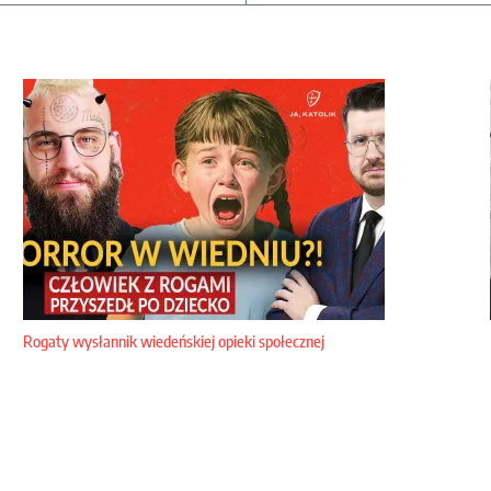
Rogaty wysłannik wiedeńskiej opieki społecznej