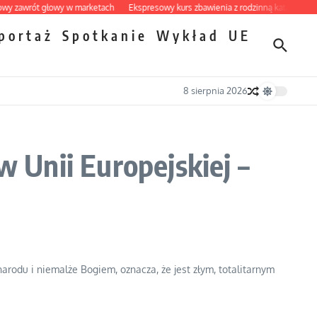
wrót głowy w marketach
Ekspresowy kurs zbawienia z rodzinną katastrofą
Dob
portaż
Spotkanie
Wykład
UE
8 sierpnia 2026
w Unii Europejskiej –
arodu i niemalże Bogiem, oznacza, że jest złym, totalitarnym