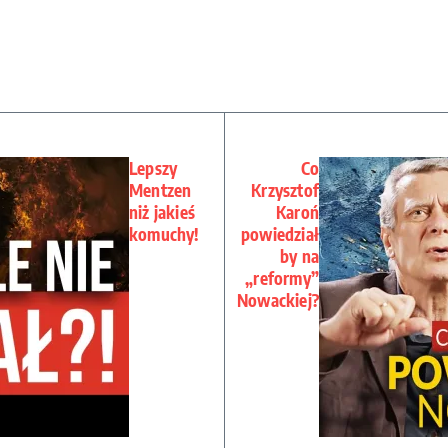
Lepszy
Co
Mentzen
Krzysztof
niż jakieś
Karoń
komuchy!
powiedział
by na
„reformy”
Nowackiej?