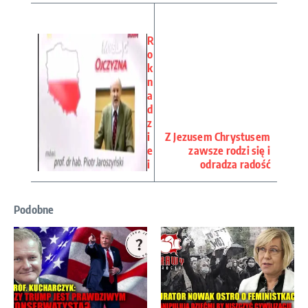
R
o
k
n
a
d
z
i
Z Jezusem Chrystusem
e
zawsze rodzi się i
i
odradza radość
Podobne