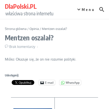
Przejdź do treści
DlaPolski.PL
Menu
właściwa strona internetu
Strona główna
/
Opinia
/
Mentzen oszalał?
Mentzen oszalał?
Brak komentarzy
Miśko: Okazuje się, że on nie rozumie polityki.
Udostępnij:
E-mail
WhatsApp