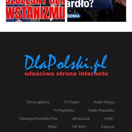
Strona główna
TV Trwam
Radio Maryja
TV Republika
Radio Republika
Telewizja Republika Plus
wPolsce24
WNET
PR24
TVP INFO
Patronat