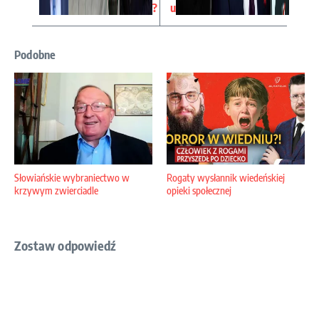
?
u
Podobne
Słowiańskie wybraniectwo w
Rogaty wysłannik wiedeńskiej
krzywym zwierciadle
opieki społecznej
Zostaw odpowiedź