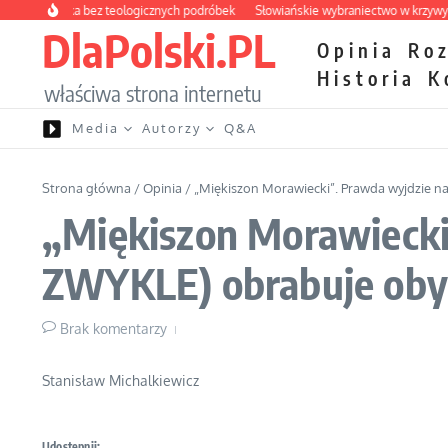
Przejdź do treści
apteczka bez teologicznych podróbek
Słowiańskie wybraniectwo w krzywym zwi
DlaPolski.PL
Opinia
Ro
Historia
K
właściwa strona internetu
Media
Autorzy
Q&A
Strona główna
/
Opinia
/
„Miękiszon Morawiecki”. Prawda wyjdzie n
„Miękiszon Morawiecki
ZWYKLE) obrabuje oby
Brak komentarzy
Stanisław Michalkiewicz
Udostępnij: