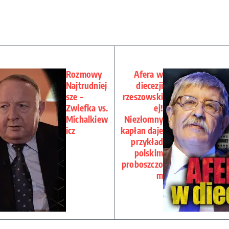
Rozmowy
Afera w
Najtrudniej
diecezji
sze –
rzeszowski
Zwiefka vs.
ej!
Michalkiew
Niezłomny
icz
kapłan daje
przykład
polskim
proboszczo
m