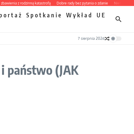
enia z rodzinną katastrofą
Dobre rady bez pytania o zdanie
Nietrwałość hormo
portaż
Spotkanie
Wykład
UE
7 sierpnia 2026
 i państwo (JAK