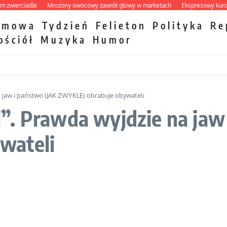
erciadle
Mrożony owocowy zawrót głowy w marketach
Ekspresowy kurs zbawi
zmowa
Tydzień
Felieton
Polityka
Re
ościół
Muzyka
Humor
a jaw i państwo (JAK ZWYKLE) obrabuje obywateli
”. Prawda wyjdzie na jaw
wateli