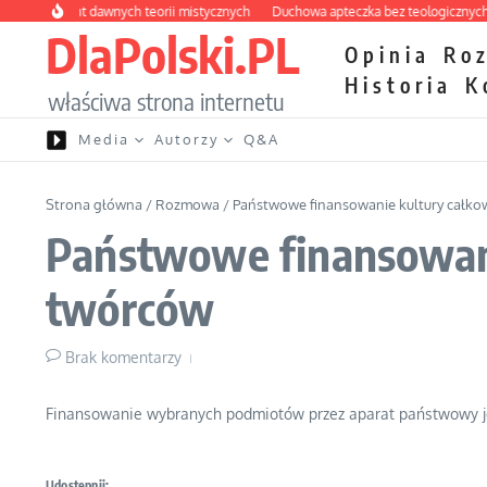
Przejdź do treści
 labirynt dawnych teorii mistycznych
Duchowa apteczka bez teologicznych pod
DlaPolski.PL
Opinia
Ro
Historia
K
właściwa strona internetu
Media
Autorzy
Q&A
Strona główna
/
Rozmowa
/
Państwowe finansowanie kultury całkow
Państwowe finansowanie
twórców
Brak komentarzy
Finansowanie wybranych podmiotów przez aparat państwowy j
Udostępnij: