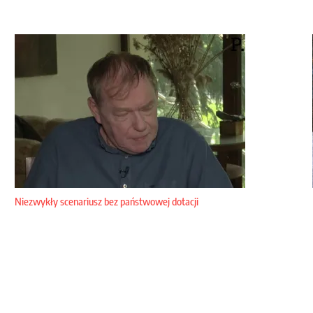
Niezwykły scenariusz bez państwowej dotacji