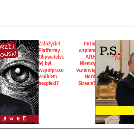
Założyciel
Putin
Platformy
wspiera
Obywatelsk
AfD:
iej był
Niemcy
współpraco
wznowią
wnikiem
Nord
bezpieki?
Stream?