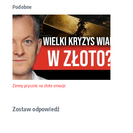
Podobne
Zimny prysznic na złote emocje
Zostaw odpowiedź