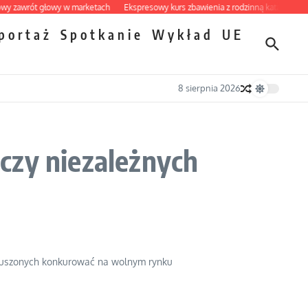
wrót głowy w marketach
Ekspresowy kurs zbawienia z rodzinną katastrofą
Dob
portaż
Spotkanie
Wykład
UE
8 sierpnia 2026
czy niezależnych
muszonych konkurować na wolnym rynku