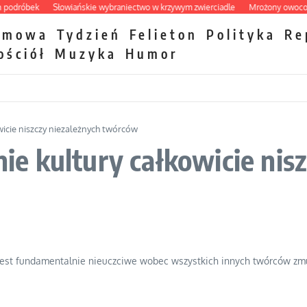
róbek
Słowiańskie wybraniectwo w krzywym zwierciadle
Mrożony owocowy za
zmowa
Tydzień
Felieton
Polityka
Re
ościół
Muzyka
Humor
icie niszczy niezależnych twórców
 kultury całkowicie nisz
est fundamentalnie nieuczciwe wobec wszystkich innych twórców z