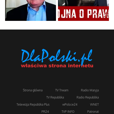
Strona główna
TV Trwam
Radio Maryja
TV Republika
Radio Republika
Telewizja Republika Plus
wPolsce24
WNET
PR24
TVP INFO
Patronat