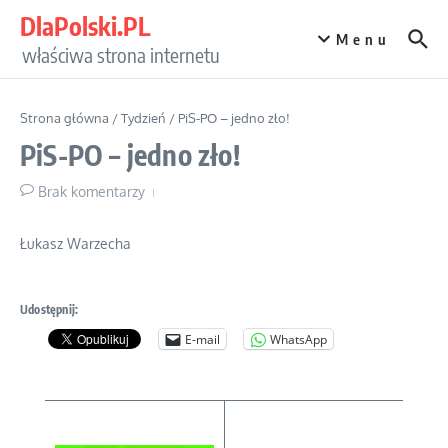
Przejdź do treści
DlaPolski.PL
Menu
właściwa strona internetu
Strona główna
/
Tydzień
/
PiS-PO – jedno zło!
PiS-PO – jedno zło!
Brak komentarzy
Łukasz Warzecha
Udostępnij:
E-mail
WhatsApp