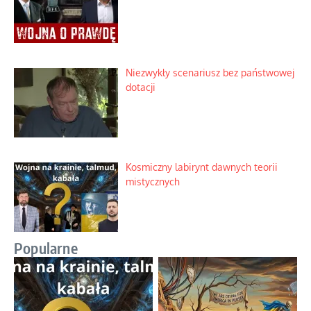
Niezwykły scenariusz bez państwowej
dotacji
Kosmiczny labirynt dawnych teorii
mistycznych
Popularne