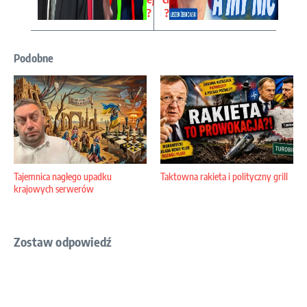
?
?
Podobne
Tajemnica nagłego upadku
Taktowna rakieta i polityczny grill
krajowych serwerów
Zostaw odpowiedź