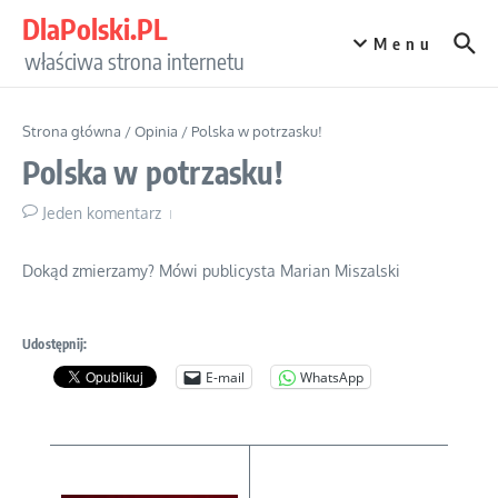
Przejdź do treści
DlaPolski.PL
Menu
właściwa strona internetu
Strona główna
/
Opinia
/
Polska w potrzasku!
Polska w potrzasku!
Jeden komentarz
Dokąd zmierzamy? Mówi publicysta Marian Miszalski
Udostępnij:
E-mail
WhatsApp