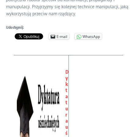
manupulacji. Przyjrzyjmy się kolejnej technice manipulacji, jaką
wykorzystują przeciw nam rządzący.
Udostępnij:
E-mail
WhatsApp
D
y
k
t
a
t
u
r
a
u
ś