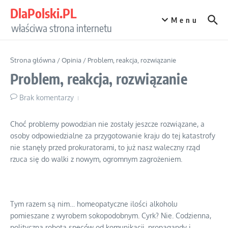
Przejdź do treści
DlaPolski.PL
Menu
właściwa strona internetu
Strona główna
/
Opinia
/
Problem, reakcja, rozwiązanie
Problem, reakcja, rozwiązanie
Brak komentarzy
Choć problemy powodzian nie zostały jeszcze rozwiązane, a
osoby odpowiedzialne za przygotowanie kraju do tej katastrofy
nie stanęły przed prokuratorami, to już nasz waleczny rząd
rzuca się do walki z nowym, ogromnym zagrożeniem.
Tym razem są nim… homeopatyczne ilości alkoholu
pomieszane z wyrobem sokopodobnym. Cyrk? Nie. Codzienna,
polityczna robota speców od komunikacji, propagandy i