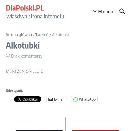
Przejdź do treści
DlaPolski.PL
Menu
właściwa strona internetu
Strona główna
/
Tydzień
/
Alkotubki
Alkotubki
Brak komentarzy
MENTZEN GRILLUJE
Udostępnij:
E-mail
WhatsApp