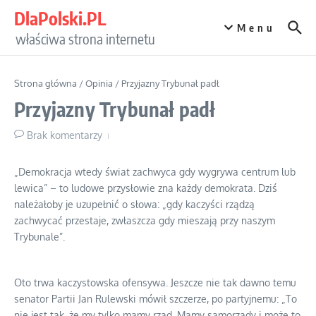
Przejdź do treści
DlaPolski.PL
Menu
właściwa strona internetu
Strona główna
/
Opinia
/
Przyjazny Trybunał padł
Przyjazny Trybunał padł
Brak komentarzy
„Demokracja wtedy świat zachwyca gdy wygrywa centrum lub
lewica” – to ludowe przysłowie zna każdy demokrata. Dziś
należałoby je uzupełnić o słowa: „gdy kaczyści rządzą
zachwycać przestaje, zwłaszcza gdy mieszają przy naszym
Trybunale”.
Oto trwa kaczystowska ofensywa. Jeszcze nie tak dawno temu
senator Partii Jan Rulewski mówił szczerze, po partyjnemu: „To
nie jest tak, że my tylko mamy rząd. Mamy samorządy i może to