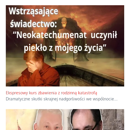
Niewygodne kulisy alpejskiego objawienia
Watykan woli skupiać się na łagodnym wizerunku Maryi,
ukrywając przed światem pełną i bardziej surową treść jej
orędzia.
...