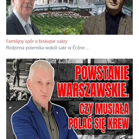
Ciemna strona podręcznikowych mitów historycznych
Historia jest doświadczeniem niepowtarzalnym i tłumaczenie,
że będziemy coś krytykować po to, żeby później znowu jakiegoś
powstania nie zrobili, jest
...