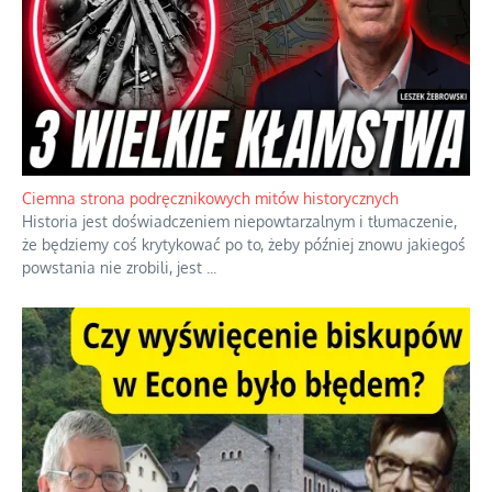
Szlachetna duma z historycznego braku rozsądku
Jednym z dziedzictw polskiej kontrreformacji jest skłonność do
oceniania wszystkiego w kategoriach moralnych, w tym
również polityki międzynarodowej, a
...