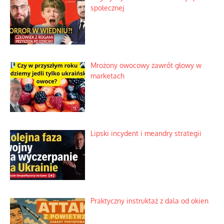
Duchowa apteczka bez teologicznych
podróbek
Słowiańskie wybraniectwo w krzywym
zwierciadle
Rogaty wysłannik wiedeńskiej opieki
społecznej