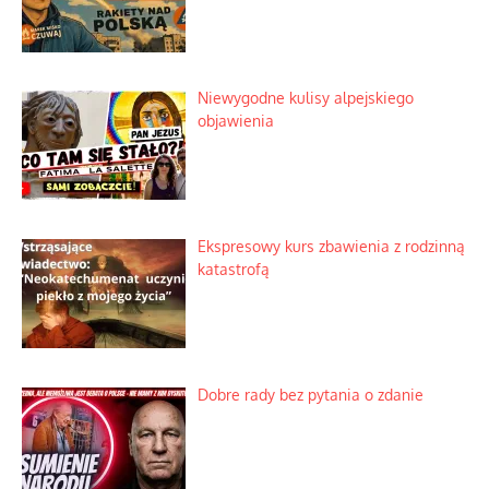
Mrożony owocowy zawrót głowy w
marketach
Lipski incydent i meandry strategii
Praktyczny instruktaż z dala od okien
Niewygodne kulisy alpejskiego