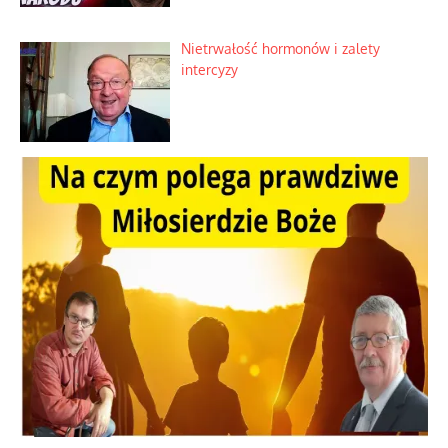
objawienia
Ekspresowy kurs zbawienia z rodzinną
katastrofą
Dobre rady bez pytania o zdanie
Nietrwałość hormonów i zalety
intercyzy