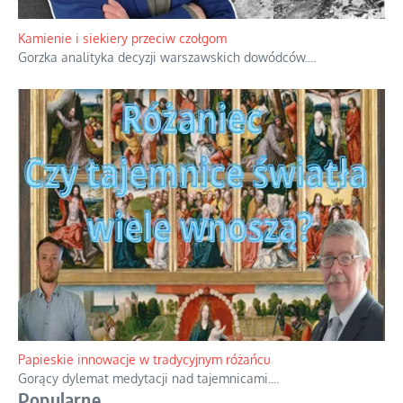
Familijny spór o biskupie sakry
Rodzinna polemika wokół sakr w Écône.
...
Kamienie i siekiery przeciw czołgom
Gorzka analityka decyzji warszawskich dowódców.
...