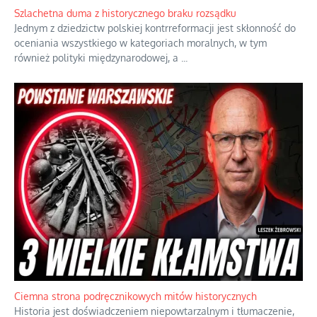
Ekspresowy kurs zbawienia z rodzinną katastrofą
Dramatyczne skutki skrajnej nadgorliwości we wspólnocie.
...
Szlachetna duma z historycznego braku rozsądku
Jednym z dziedzictw polskiej kontrreformacji jest skłonność do
oceniania wszystkiego w kategoriach moralnych, w tym
również polityki międzynarodowej, a
...