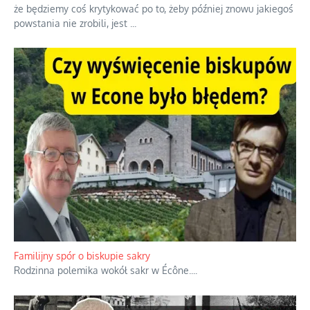
Ciemna strona podręcznikowych mitów historycznych
Historia jest doświadczeniem niepowtarzalnym i tłumaczenie,
że będziemy coś krytykować po to, żeby później znowu jakiegoś
powstania nie zrobili, jest
...