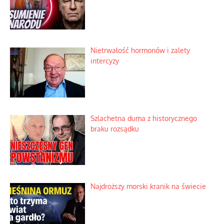
Niewygodne kulisy alpejskiego
objawienia
Ekspresowy kurs zbawienia z rodzinną
katastrofą
Dobre rady bez pytania o zdanie
Nietrwałość hormonów i zalety