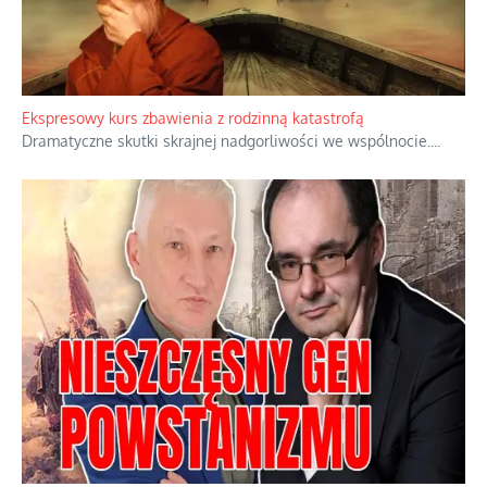
Niewygodne kulisy alpejskiego objawienia
Watykan woli skupiać się na łagodnym wizerunku Maryi,
ukrywając przed światem pełną i bardziej surową treść jej
orędzia.
...