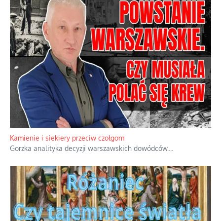
Familijny spór o biskupie sakry
Rodzinna polemika wokół sakr w Écône.
...