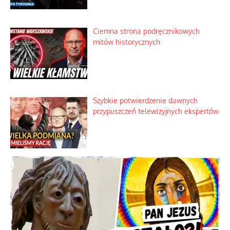
intercyzy
Szlachetna duma z historycznego
braku rozsądku
Najdroższy morski kranik na świecie
Ciemna strona podręcznikowych
mitów historycznych