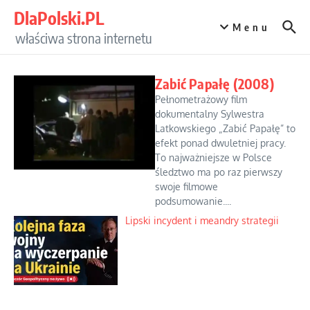
Przejdź do treści
DlaPolski.PL
Menu
właściwa strona internetu
Zabić Papałę (2008)
Pełnometrażowy film
dokumentalny Sylwestra
Latkowskiego „Zabić Papałę” to
efekt ponad dwuletniej pracy.
To najważniejsze w Polsce
śledztwo ma po raz pierwszy
swoje filmowe
podsumowanie....