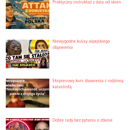
Lipski incydent i meandry strategii
Praktyczny instruktaż z dala od okien