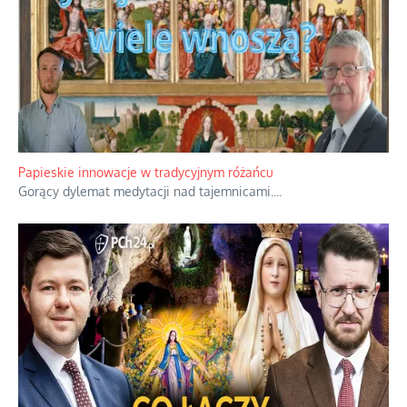
Kamienie i siekiery przeciw czołgom
Gorzka analityka decyzji warszawskich dowódców.
...