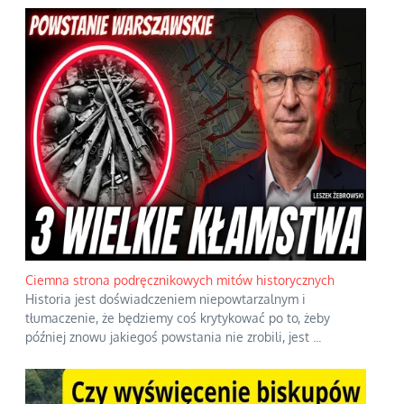
Ciemna strona podręcznikowych mitów historycznych
Historia jest doświadczeniem niepowtarzalnym i
tłumaczenie, że będziemy coś krytykować po to, żeby
później znowu jakiegoś powstania nie zrobili, jest
...