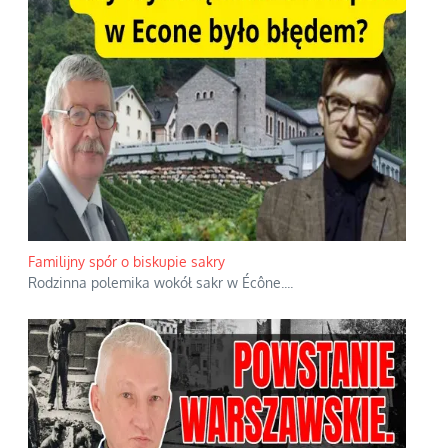
Familijny spór o biskupie sakry
Rodzinna polemika wokół sakr w Écône.
...