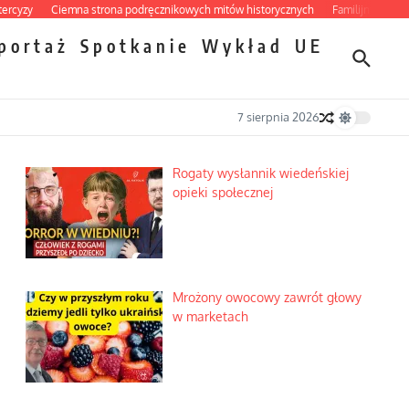
y
Ciemna strona podręcznikowych mitów historycznych
Familijny spór o bisk
portaż
Spotkanie
Wykład
UE
7 sierpnia 2026
Rogaty wysłannik wiedeńskiej
opieki społecznej
Mrożony owocowy zawrót głowy
w marketach