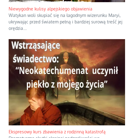
Niewygodne kulisy alpejskiego objawienia
Watykan woli skupiać się na łagodnym wizerunku Maryi,
ukrywając przed światem pełną i bardziej surową treść jej
orędzia.
...
Ekspresowy kurs zbawienia z rodzinną katastrofą