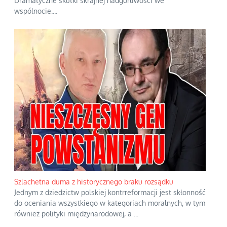
Dramatyczne skutki skrajnej nadgorliwości we
wspólnocie.
...
Szlachetna duma z historycznego braku rozsądku
Jednym z dziedzictw polskiej kontrreformacji jest skłonność
do oceniania wszystkiego w kategoriach moralnych, w tym
również polityki międzynarodowej, a
...