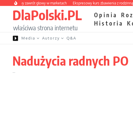
Przejdź do treści
owocowy zawrót głowy w marketach
Ekspresowy kurs zbawienia z rodzinną katas
DlaPolski.PL
Opinia
Ro
Historia
K
właściwa strona internetu
Media
Autorzy
Q&A
Nadużycia radnych PO
...