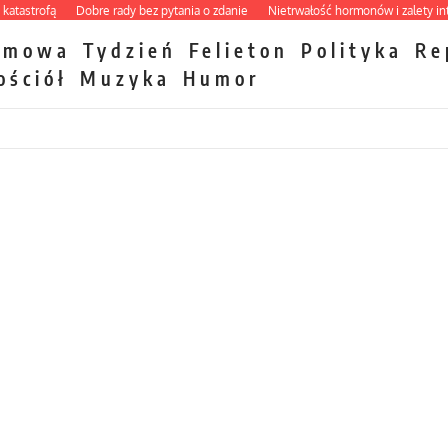
trofą
Dobre rady bez pytania o zdanie
Nietrwałość hormonów i zalety intercyz
zmowa
Tydzień
Felieton
Polityka
Re
ościół
Muzyka
Humor