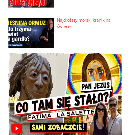
Najdroższy morski kranik na
świecie