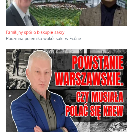
Familijny spór o biskupie sakry
Rodzinna polemika wokół sakr w Écône.
...