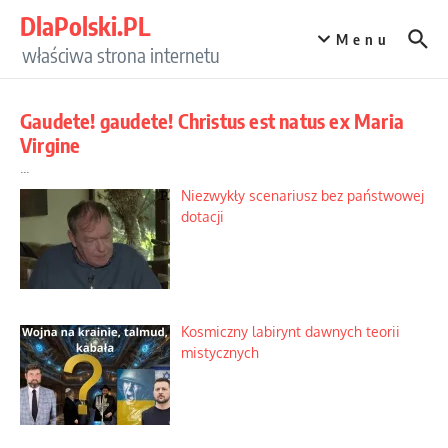
Przejdź do treści
DlaPolski.PL
Menu
właściwa strona internetu
Gaudete! gaudete! Christus est natus ex Maria
Virgine
...
Niezwykły scenariusz bez państwowej
dotacji
Kosmiczny labirynt dawnych teorii
mistycznych