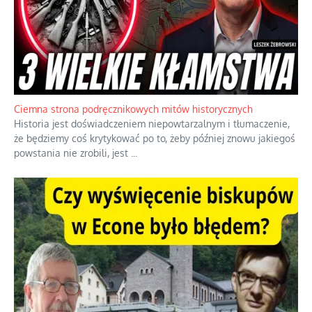
Ciemna strona podręcznikowych mitów historycznych
Historia jest doświadczeniem niepowtarzalnym i tłumaczenie,
że będziemy coś krytykować po to, żeby później znowu jakiegoś
powstania nie zrobili, jest
...