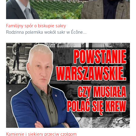
Familijny spór o biskupie sakry
Rodzinna polemika wokół sakr w Écône.
...
Kamienie i siekiery przeciw czołgom