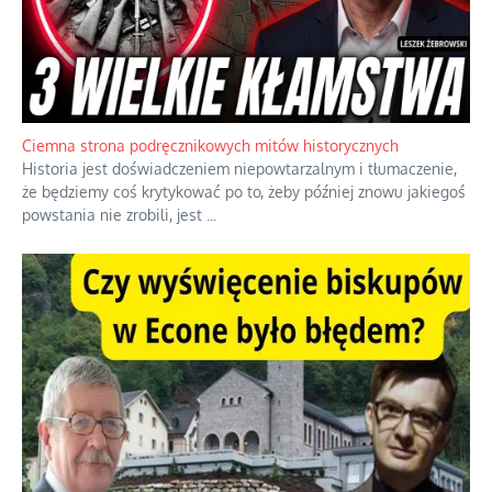
Ciemna strona podręcznikowych mitów historycznych
Historia jest doświadczeniem niepowtarzalnym i tłumaczenie,
że będziemy coś krytykować po to, żeby później znowu jakiegoś
powstania nie zrobili, jest
...