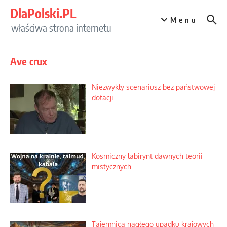
Przejdź do treści
DlaPolski.PL
Menu
właściwa strona internetu
Ave crux
...
Niezwykły scenariusz bez państwowej
dotacji
Kosmiczny labirynt dawnych teorii
mistycznych
Tajemnica nagłego upadku krajowych